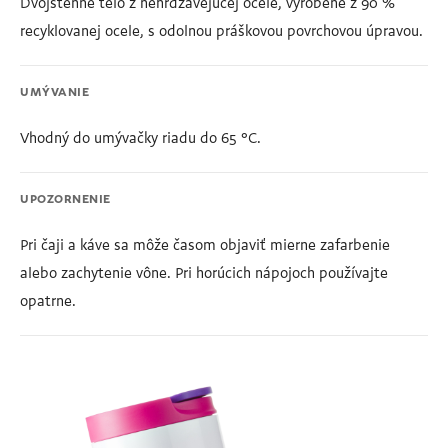
Dvojstenné telo z nehrdzavejúcej ocele, vyrobené z 90 %
recyklovanej ocele, s odolnou práškovou povrchovou úpravou.
UMÝVANIE
Vhodný do umývačky riadu do 65 °C.
UPOZORNENIE
Pri čaji a káve sa môže časom objaviť mierne zafarbenie
alebo zachytenie vône. Pri horúcich nápojoch používajte
opatrne.