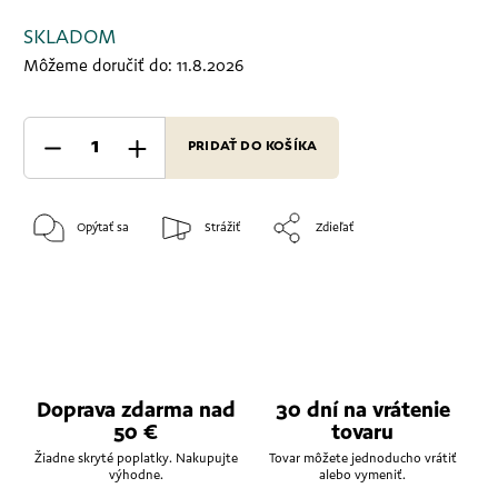
SKLADOM
Môžeme doručiť do:
11.8.2026
PRIDAŤ DO KOŠÍKA
Opýtať sa
Strážiť
Zdieľať
Doprava zdarma nad
30 dní na vrátenie
50 €
tovaru
Žiadne skryté poplatky. Nakupujte
Tovar môžete jednoducho vrátiť
výhodne.
alebo vymeniť.