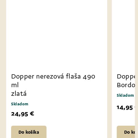
Dopper nerezová flaša 490
Dopper
ml
Bordo
zlatá
Skladom
Skladom
14,95 
24,95 €
Do košíka
Do koš