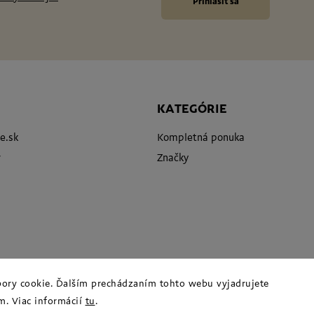
Prihlásiť sa
KATEGÓRIE
e.sk
Kompletná ponuka
7
Značky
ory cookie. Ďalším prechádzaním tohto webu vyjadrujete
m. Viac informácií
tu
.