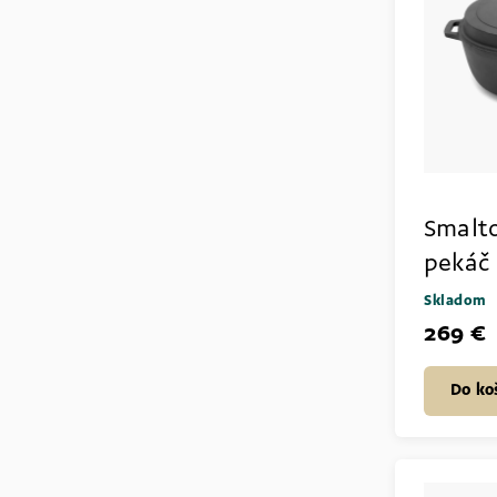
Smalto
pekáč
Skladom
269 €
Do ko