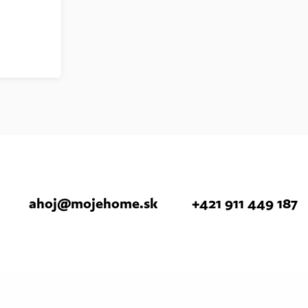
ahoj
@
mojehome.sk
+421 911 449 187