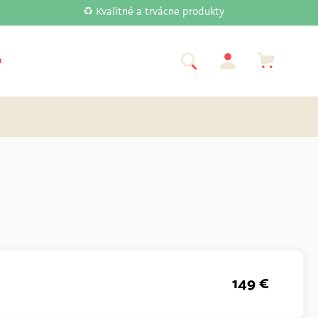
♻️ Kvalitné a trvácne produkty
a
Značky
149 €