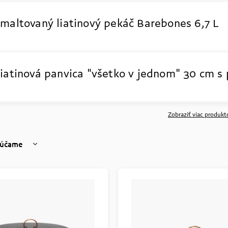
maltovaný liatinový pekáč Barebones
6,7 L
iatinová panvica "všetko v jednom" 30 cm
s
Zobraziť viac produkt
účame
nejšie
hšie
dávanejšie
dne