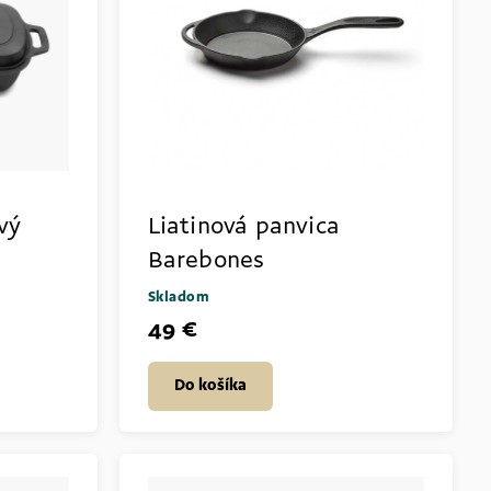
vý
Liatinová panvica
Barebones
Skladom
49 €
Do košíka