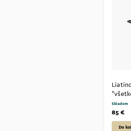
Liatin
"všetk
Skladom
85 €
Do ko