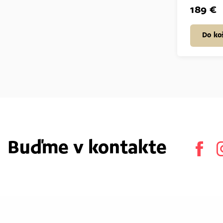
189 €
Do ko
Buďme v kontakte
Face