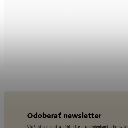
Odoberať newsletter
Vložením e-mailu súhlasíte s
podmienkami ochrany os