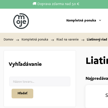
🚚 Doprava zdarma nad 50 €
Kompletná ponuka
Domov
/
Kompletná ponuka
/
Riad na varenie
/
Liatinový riad
Liat
Vyhľadávanie
Najpredáva
Hľadať
S