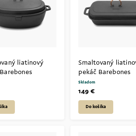
vaný liatinový
Smaltovaný liatino
 Barebones
pekáč Barebones
Skladom
149 €
šíka
Do košíka