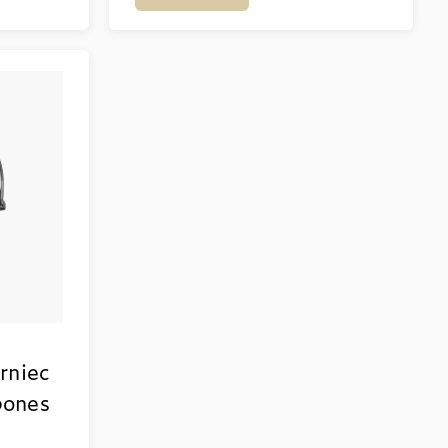
rniec
bones