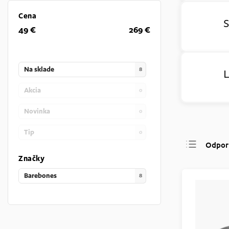
Cena
S
49
€
269
€
Na sklade
8
L
Akcia
0
Novinka
0
Tip
0
Odpor
Značky
Najlac
Najdra
Barebones
8
Najpre
Abece