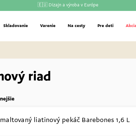
🇪🇺 Dizajn a výroba v Európe
Skladovanie
Varenie
Na cesty
Pre deti
Akci
inový riad
nejšie
maltovaný liatinový pekáč Barebones
1,6 L