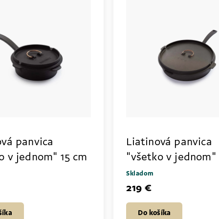
ová panvica
Liatinová panvica
o v jednom" 15 cm
"všetko v jednom"
Skladom
219 €
šíka
Do košíka