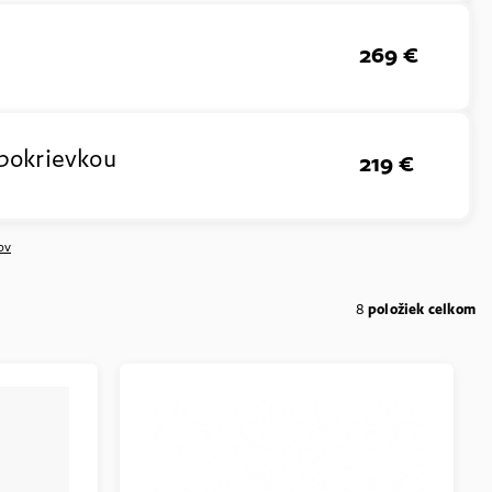
269 €
 pokrievkou
219 €
ov
8
položiek celkom