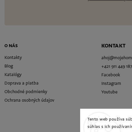
KONTAKT
O NÁS
Kontakty
ahoj
@
mojehom
Blog
+421 911 449 18
Katalógy
Facebook
Doprava a platba
Instagram
Obchodné podmienky
Youtube
Ochrana osobných údajov
Tento web používa súb
súhlas s ich používaní