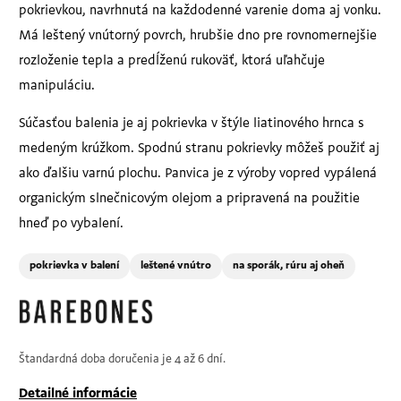
pokrievkou, navrhnutá na každodenné varenie doma aj vonku.
Má leštený vnútorný povrch, hrubšie dno pre rovnomernejšie
rozloženie tepla a predĺženú rukoväť, ktorá uľahčuje
manipuláciu.
Súčasťou balenia je aj pokrievka v štýle liatinového hrnca s
medeným krúžkom. Spodnú stranu pokrievky môžeš použiť aj
ako ďalšiu varnú plochu. Panvica je z výroby vopred vypálená
organickým slnečnicovým olejom a pripravená na použitie
hneď po vybalení.
pokrievka v balení
leštené vnútro
na sporák, rúru aj oheň
Štandardná doba doručenia je 4 až 6 dní.
Detailné informácie