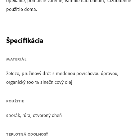
opekanie, pomalšie varenie, varenie nad ohňom, každodenné
použitie doma.
Špecifikácia
MATERIÁL
železo, pružinový drôt s medenou povrchovou úpravou,
organický 100 % slnečnicový olej
POUŽITIE
sporák, rúra, otvorený oheň
TEPLOTNÁ ODOLNOSŤ