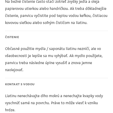
Na bežné čistenie často stačí zotrieť zvyšky jedla a oleja
papierovou utierkou alebo handričkou. Ak treba dôkladnejšie
čistenie, panvicu vyčistite pod teplou vodou kefkou, čistiacou
kovovou sieťkou alebo soľným čističom na liatinu.
ČISTENIE
Občasné použitie mydla / saponátu liatinu nezničí, ale vo
všeobecnosti je lepšie sa mu vyhýbať. Ak mydlo použijete,
panvicu treba následne úplne vysušiť a znova jemne
naolejovať.
KONTAKT S VODOU
Liatinu nenechávajte dlho mokrú a nenechajte kvapky vody
vyschnúť samé na povrchu. Práve to môže viesť k vzniku
hrdze.