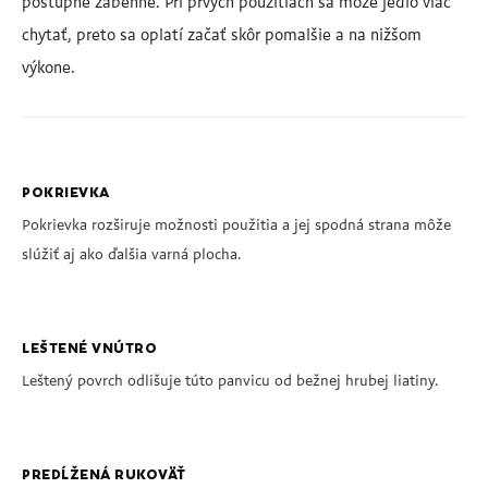
postupne zabehne. Pri prvých použitiach sa môže jedlo viac
chytať, preto sa oplatí začať skôr pomalšie a na nižšom
výkone.
POKRIEVKA
Pokrievka rozširuje možnosti použitia a jej spodná strana môže
slúžiť aj ako ďalšia varná plocha.
LEŠTENÉ VNÚTRO
Leštený povrch odlišuje túto panvicu od bežnej hrubej liatiny.
PREDĹŽENÁ RUKOVÄŤ