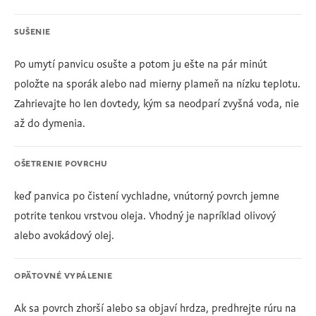
SUŠENIE
Po umytí panvicu osušte a potom ju ešte na pár minút
položte na sporák alebo nad mierny plameň na nízku teplotu.
Zahrievajte ho len dovtedy, kým sa neodparí zvyšná voda, nie
až do dymenia.
OŠETRENIE POVRCHU
keď panvica po čistení vychladne, vnútorný povrch jemne
potrite tenkou vrstvou oleja. Vhodný je napríklad olivový
alebo avokádový olej.
OPÄTOVNÉ VYPÁLENIE
Ak sa povrch zhorší alebo sa objaví hrdza, predhrejte rúru na