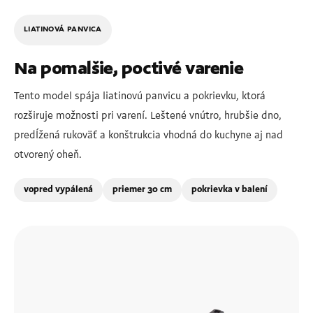
LIATINOVÁ PANVICA
Na pomalšie, poctivé varenie
Tento model spája liatinovú panvicu a pokrievku, ktorá
rozširuje možnosti pri varení. Leštené vnútro, hrubšie dno,
predĺžená rukoväť a konštrukcia vhodná do kuchyne aj nad
otvorený oheň.
vopred vypálená
priemer 30 cm
pokrievka v balení