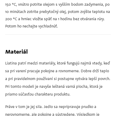
150 °C, vnútro potrite olejom s vyšším bodom zadymenia, po
10 minútach zotrite prebytočný olej, potom zvýšte teplotu na
200 °C a hrniec vložte späť na 1 hodinu bez otvárania rúry.
Potom ho nechajte vychladnúť.
Materiál
Liatina patrí medzi materiály, ktoré fungujú najmä vtedy, keď
sa pri varení pracuje pokojne a rovnomerne. Dobre drží teplo
a pri pravidelnom používaní si postupne vytvára lepší povrch.
Pri tomto modeli je navyše leštená varná plocha, ktorá je
priamo súčasťou charakteru produktu.
Práve v tom je jej sila. Jedlo sa nepripravuje prudko a
nerovnomerne, ale pokojne a sústredene. Výsledkom je