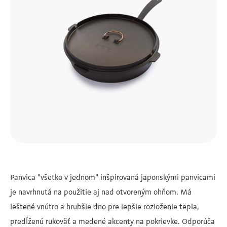
Panvica "všetko v jednom" inšpirovaná japonskými panvicami
je navrhnutá na použitie aj nad otvoreným ohňom. Má
leštené vnútro a hrubšie dno pre lepšie rozloženie tepla,
predĺženú rukoväť a medené akcenty na pokrievke. Odporúča