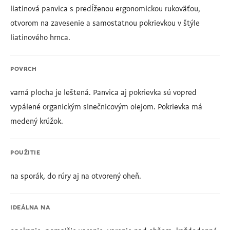
liatinová panvica s predĺženou ergonomickou rukoväťou,
otvorom na zavesenie a samostatnou pokrievkou v štýle
liatinového hrnca.
POVRCH
varná plocha je leštená. Panvica aj pokrievka sú vopred
vypálené organickým slnečnicovým olejom. Pokrievka má
medený krúžok.
POUŽITIE
na sporák, do rúry aj na otvorený oheň.
IDEÁLNA NA