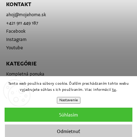
KONTAKT
ahoj
@
mojehome.sk
+421 911 449 187
Facebook
Instagram
Youtube
KATEGÓRIE
Kompletná ponuka
Značky
Tento web používa súbory cookie. Ďalším prechádzaním tohto webu
vyjadrujete súhlas s ich používaním. Viac informácií
tu
.
Nastavenie
Súhlasím
Odmietnuť
Copyright 2026
Moje
. Všetky práva vyhradené.