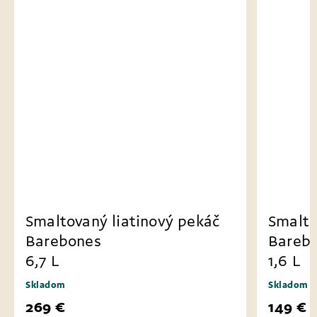
Smaltovaný liatinový pekáč
Smalto
Barebones
Bareb
6,7 L
1,6 L
Skladom
Skladom
269 €
149 €