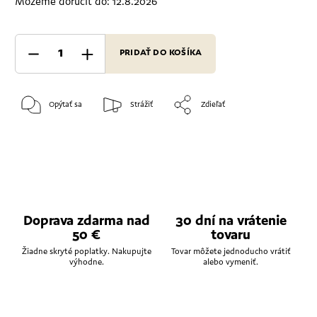
Môžeme doručiť do:
12.8.2026
PRIDAŤ DO KOŠÍKA
Opýtať sa
Strážiť
Zdieľať
Doprava zdarma nad
30 dní na vrátenie
50 €
tovaru
Žiadne skryté poplatky. Nakupujte
Tovar môžete jednoducho vrátiť
výhodne.
alebo vymeniť.