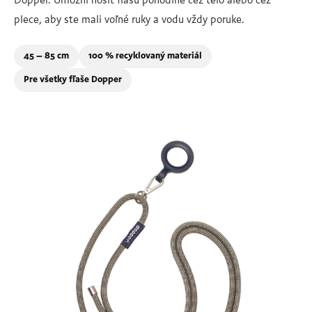
Dopper. Umožní nosiť fľašu pohodlne cez telo alebo cez
plece, aby ste mali voľné ruky a vodu vždy poruke.
45 – 85 cm
100 % recyklovaný materiál
Pre všetky fľaše Dopper