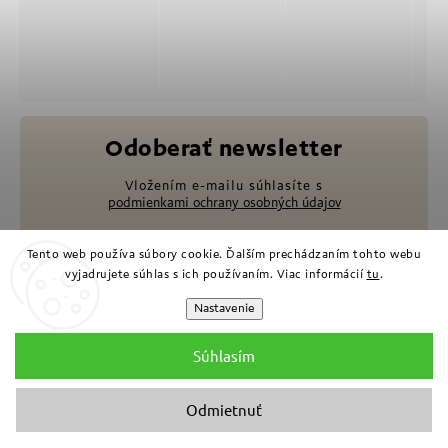
Odoberať newsletter
Vložením e-mailu súhlasíte s
podmienkami ochrany osobných údajov
Tento web používa súbory cookie. Ďalším prechádzaním tohto webu
vyjadrujete súhlas s ich používaním. Viac informácií
tu
.
Nastavenie
Prihlásiť sa
Súhlasím
Odmietnuť
O NÁS