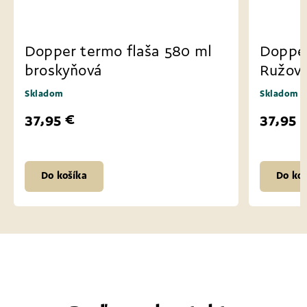
Dopper termo flaša 580 ml
Dopper
broskyňová
Ružov
Skladom
Skladom
37,95 €
37,95 
Do košíka
Do koš