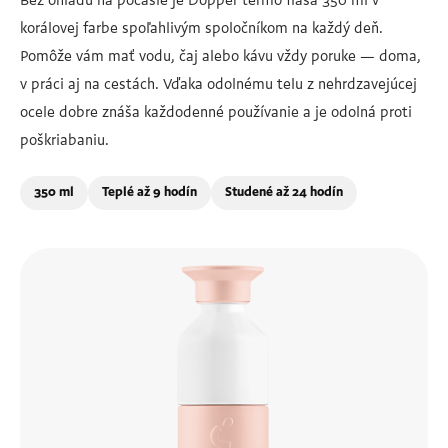
Bez ohľadu na počasie je Dopper termo fľaša 350 ml v
korálovej farbe spoľahlivým spoločníkom na každý deň.
Pomôže vám mať vodu, čaj alebo kávu vždy poruke — doma,
v práci aj na cestách. Vďaka odolnému telu z nehrdzavejúcej
ocele dobre znáša každodenné používanie a je odolná proti
poškriabaniu.
350 ml
Teplé až 9 hodín
Studené až 24 hodín