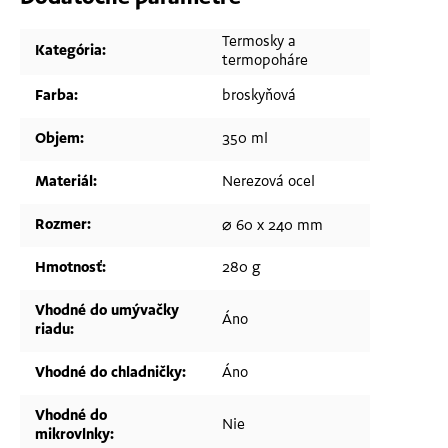
Termosky a
Kategória
:
termopoháre
Farba
:
broskyňová
Objem
:
350 ml
Materiál
:
Nerezová ocel
Rozmer
:
⌀ 60 x 240 mm
Hmotnosť
:
280 g
Vhodné do umývačky
Áno
riadu
:
Vhodné do chladničky
:
Áno
Vhodné do
Nie
mikrovlnky
: