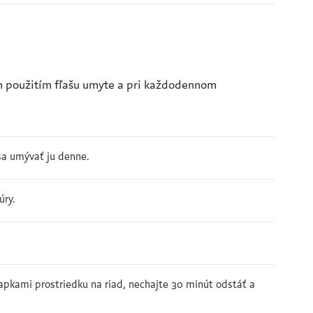
m použitím fľašu umyte a pri každodennom
sa umývať ju denne.
úry.
apkami prostriedku na riad, nechajte 30 minút odstáť a