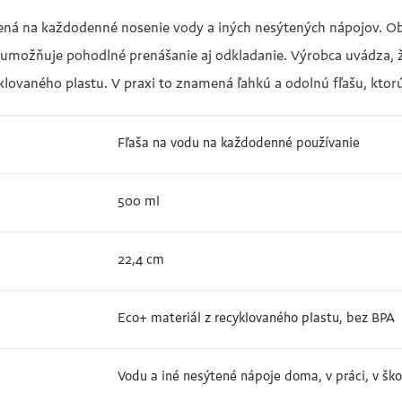
rčená na každodenné nosenie vody a iných nesýtených nápojov. O
 umožňuje pohodlné prenášanie aj odkladanie. Výrobca uvádza, ž
klovaného plastu. V praxi to znamená ľahkú a odolnú fľašu, k
Fľaša na vodu na každodenné používanie
500 ml
22,4 cm
Eco+ materiál z recyklovaného plastu, bez BPA
Vodu a iné nesýtené nápoje doma, v práci, v ško