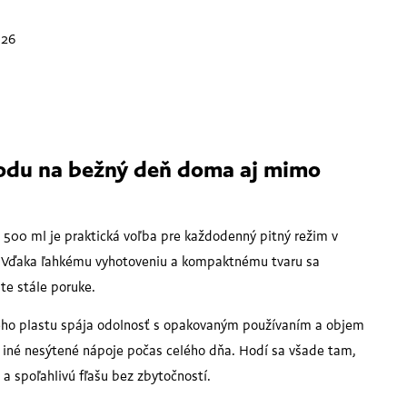
026
vodu na bežný deň doma aj mimo
 500 ml je praktická voľba pre každodenný pitný režim v
ch. Vďaka ľahkému vyhotoveniu a kompaktnému tvaru sa
te stále poruke.
ého plastu spája odolnosť s opakovaným používaním a objem
a iné nesýtené nápoje počas celého dňa. Hodí sa všade tam,
a spoľahlivú fľašu bez zbytočností.