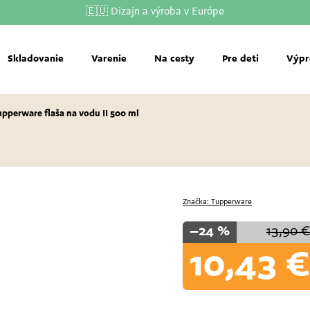
🇪🇺 Dizajn a výroba v Európe
Skladovanie
Varenie
Na cesty
Pre deti
Výpr
pperware flaša na vodu II 500 ml
Značka:
Tupperware
–24 %
13,90 
10,43 