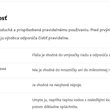
osť
oduchá a prispôsobená pravidelnému používaniu. Pred prvý
ju výrobca odporúča čistiť pravidelne.
Fľaša je vhodná do umývačky riadu a odporúča 
ODNÁ
Nie je vhodná do mrazničky ani do mikrovlnnej r
Je vhodná na nesýtené nápoje.
Umyte ju, naplňte teplou vodou s niekoľkými kv
potom dôkladne opláchnite.