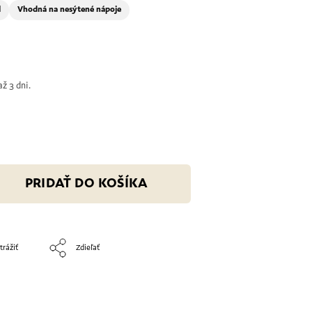
l
Vhodná na nesýtené nápoje
ž 3 dni.
PRIDAŤ DO KOŠÍKA
trážiť
Zdieľať