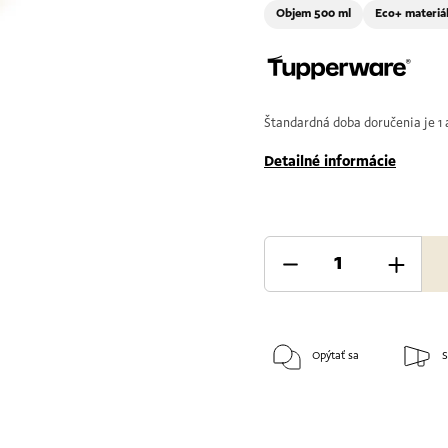
Objem 500 ml
Eco+ materiá
Štandardná doba doručenia je 1 a
Detailné informácie
Opýtať sa
S