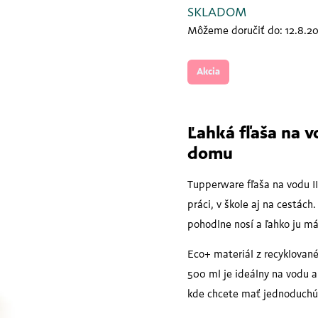
SKLADOM
Môžeme doručiť do:
12.8.2
Akcia
Ľahká fľaša na 
domu
Tupperware fľaša na vodu II
práci, v škole aj na cestá
pohodlne nosí a ľahko ju má
Eco+ materiál z recyklovan
500 ml je ideálny na vodu 
kde chcete mať jednoduchú 