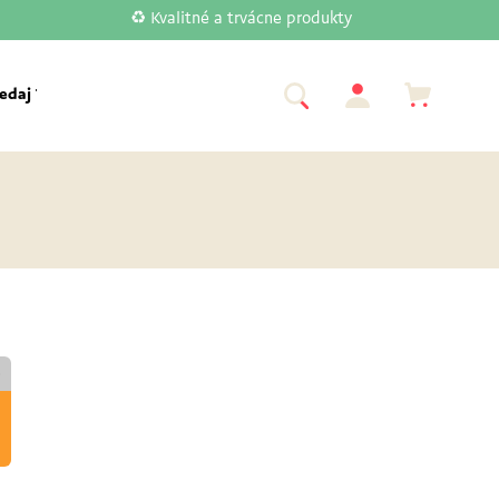
♻️ Kvalitné a trvácne produkty
edaj Tupperware
Akcia
Značky
€
€