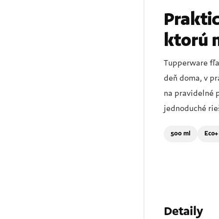
Praktic
ktorú 
Tupperware fľa
deň doma, v prá
na pravidelné p
jednoduché rie
500 ml
Eco+
Detaily