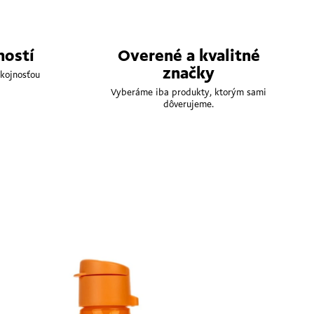
ností
Overené a kvalitné
značky
kojnosťou
Vyberáme iba produkty, ktorým sami
dôverujeme.