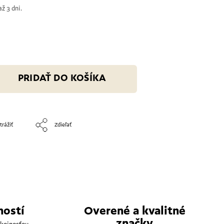
ž 3 dni.
PRIDAŤ DO KOŠÍKA
trážiť
Zdieľať
ností
Overené a kvalitné
značky