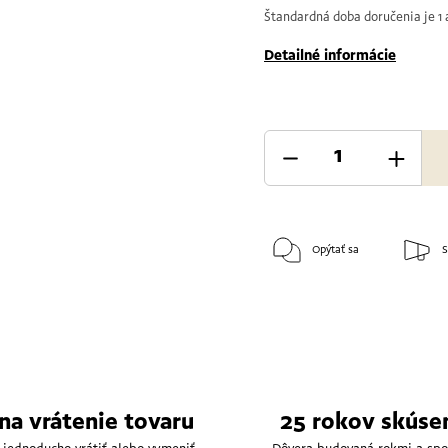
Štandardná doba doručenia je 1 a
Detailné informácie
Opýtať sa
S
 na vrátenie tovaru
25 rokov skúse