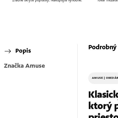
Žiadne skryté poplatky. Nakupujte výhodne.
Tovar môžete
Podrobný
Popis
Značka
Amuse
AMUSE | OBEDÁ
Klasic
ktorý 
priesto