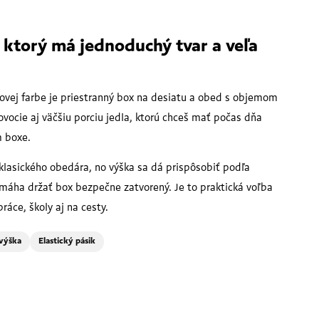
 ktorý má jednoduchý tvar a veľa
žovej farbe je priestranný box na desiatu a obed s objemom
ovocie aj väčšiu porciu jedla, ktorú chceš mať počas dňa
m boxe.
klasického obedára, no výška sa dá prispôsobiť podľa
omáha držať box bezpečne zatvorený. Je to praktická voľba
áce, školy aj na cesty.
 výška
Elastický pásik