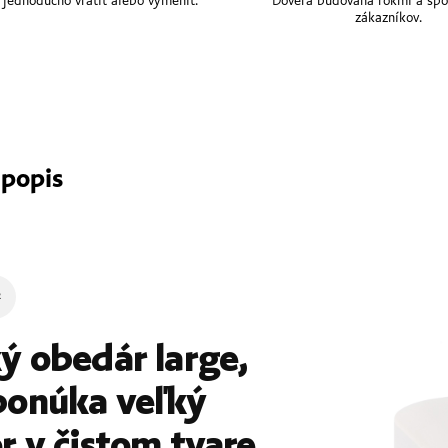
 jednoducho vrátiť alebo vymeniť.
Dôvera budovaná rokmi a spo
zákazníkov.
 popis
R
ký obedár large,
ponúka veľký
r v čistom tvare.