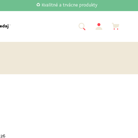
♻️ Kvalitné a trvácne produkty
edaj Tupperware
Akcia
Značky
026