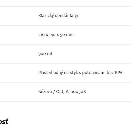
Klasický obedár large
210 x 140 x 50 mm
900 ml
Plast vhodný na styk s potravinami bez BPA
Béžová / Oat, A-000508
osť