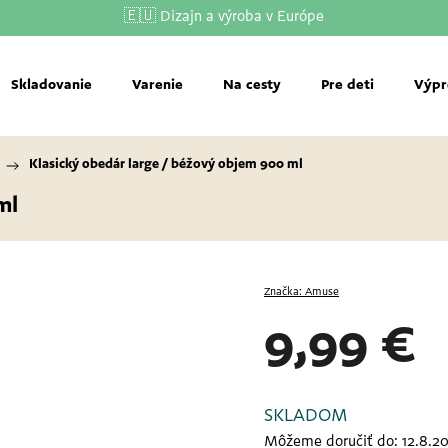
🇪🇺 Dizajn a výroba v Európe
Skladovanie
Varenie
Na cesty
Pre deti
Výpr
/
Klasický obedár large / béžový
objem 900 ml
ml
Značka:
Amuse
9,99 €
SKLADOM
Môžeme doručiť do:
12.8.2