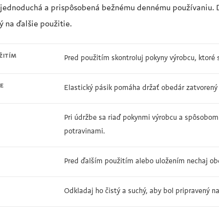
je jednoduchá a prispôsobená bežnému dennému používaniu. Dô
ý na ďalšie použitie.
ŽITÍM
Pred použitím skontroluj pokyny výrobcu, ktoré 
E
Elastický pásik pomáha držať obedár zatvorený 
Pri údržbe sa riaď pokynmi výrobcu a spôsobom
potravinami.
Pred ďalším použitím alebo uložením nechaj ob
Odkladaj ho čistý a suchý, aby bol pripravený n