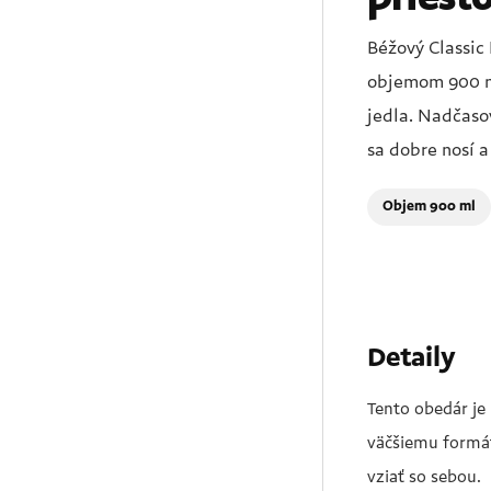
Béžový Classic
objemom 900 ml
jedla. Nadčasov
sa dobre nosí 
Objem 900 ml
Detaily
Tento obedár je
väčšiemu formátu
vziať so sebou.