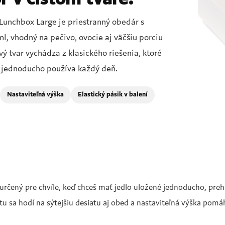
 Lunchbox Large je priestranný obedár s
, vhodný na pečivo, ovocie aj väčšiu porciu
ý tvar vychádza z klasického riešenia, ktoré
a jednoducho používa každý deň.
Nastaviteľná výška
Elastický pásik v balení
 určený pre chvíle, keď chceš mať jedlo uložené jednoducho, pre
 sa hodí na sýtejšiu desiatu aj obed a nastaviteľná výška pomáha