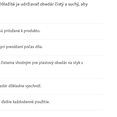
ležité je udržiavať obedár čistý a suchý, aby
sú priložené k produktu.
pri prenášaní počas dňa.
 čistenia vhodným pre plastový obedár na styk s
edár dôkladne vyschnúť.
a ďalšie každodenné použitie.