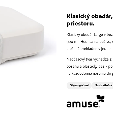
Klasický obedár,
priestoru.
Klasický obedár Large v bé
900 ml. Hodí sa na pečivo, 
uloženú prehľadne v jedno
Nadčasový tvar vychádza z 
obsahu a elastický pásik p
na každodenné nosenie do pr
Objem 900 ml
Nastaviteľná