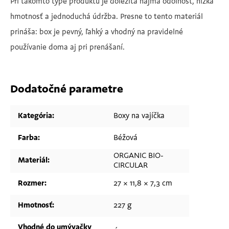
Pri takomto type produktu je dôležitá najmä odolnosť, nízka
hmotnosť a jednoduchá údržba. Presne to tento materiál
prináša: box je pevný, ľahký a vhodný na pravidelné
používanie doma aj pri prenášaní.
Dodatočné parametre
Kategória
:
Boxy na vajíčka
Farba
:
Béžová
ORGANIC BIO-
Materiál
:
CIRCULAR
Rozmer
:
27 × 11,8 × 7,3 cm
Hmotnosť
:
227 g
Vhodné do umývačky