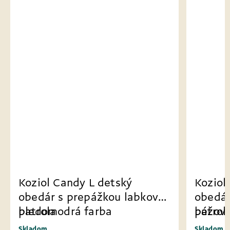
Koziol Candy L detský
Koziol
obedár s prepážkou labková
obedár
patrola
bledomodrá farba
patrol
béžová
Skladom
Skladom