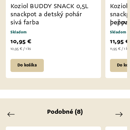
Koziol BUDDY SNACK 0,5L
Kozio
snackpot a detský pohár
snackp
sivá farba
peppa 
bežová
Skladom
Skladom
10,95 €
11,95 €
10,95 € / 1 ks
11,95 € / 1 ks
Do košíka
Do koš
Podobné (8)
Previous
Next