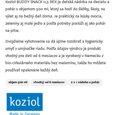
Koziol BUDDY SNACK 0,5 REX je detská nádoba na desiatu a
pohár s objemom 500 ml, ktorý sa hodí do škôlky, školy, na
výlet aj na bežný deň doma. Je praktický na kúsky ovocia,
zeleniny aj malé jedlo a podľa potreby poslúži aj ako pohár
na pitie.
Dvojdielne vyhotovenie sa dá úplne rozobrať a hygienicky
umyť v umývačke riadu. Podľa údajov výrobcu je produkt
vhodný pre deti od 6 mesiacov a je vyrobený v Nemecku z
bio-cirkulárneho materiálu bez melamínu, takže ho môžete
používať opakovane každý deň.
objem 500 ml
vhodný od 6 mesiacov
2 v 1 nádoba a pohár