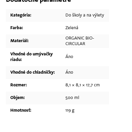
Dodatočné parametre
Kategória
:
Do školy a na výlety
Farba
:
Zelená
ORGANIC BIO-
Materiál
:
CIRCULAR
Vhodné do umývačky
Áno
riadu
:
Vhodné do chladničky
:
Áno
Rozmer
:
8,1 × 8,1 × 17,7 cm
Objem
:
500 ml
Hmotnosť
:
119 g