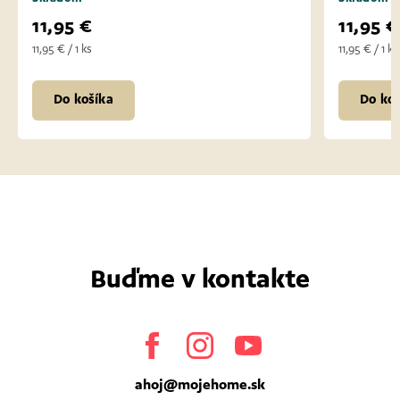
11,95 €
11,95 €
11,95 € / 1 ks
11,95 € / 1 ks
Do košíka
Do koš
Buďme v kontakte
Facebook
Instagram
Youtube
ahoj
@
mojehome.sk