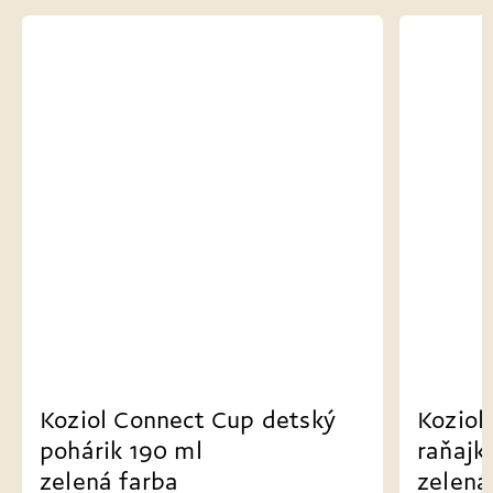
Koziol Connect Cup detský
Koziol
pohárik 190 ml
raňajk
zelená farba
zelená