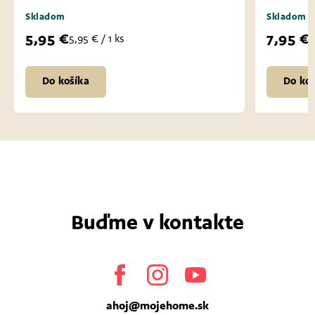
Skladom
Skladom
5,95 €
7,95 €
5,95 € / 1 ks
7
Do košíka
Do koš
Buďme v kontakte
Facebook
Instagram
Youtube
ahoj
@
mojehome.sk