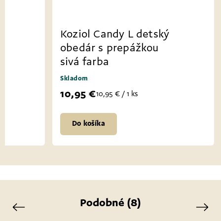
ý
Koziol Candy L detský
obedár s prepážkou
sivá farba
Skladom
10,95 €
10,95 € / 1 ks
Do košíka
Podobné (8)
Previous
Next