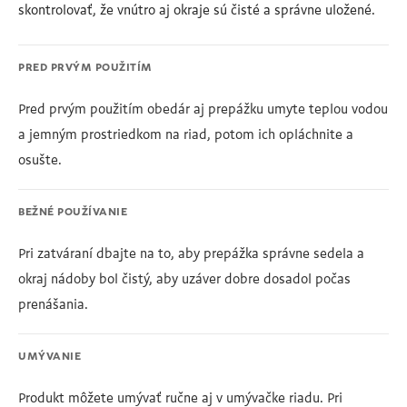
skontrolovať, že vnútro aj okraje sú čisté a správne uložené.
PRED PRVÝM POUŽITÍM
Pred prvým použitím obedár aj prepážku umyte teplou vodou
a jemným prostriedkom na riad, potom ich opláchnite a
osušte.
BEŽNÉ POUŽÍVANIE
Pri zatváraní dbajte na to, aby prepážka správne sedela a
okraj nádoby bol čistý, aby uzáver dobre dosadol počas
prenášania.
UMÝVANIE
Produkt môžete umývať ručne aj v umývačke riadu. Pri