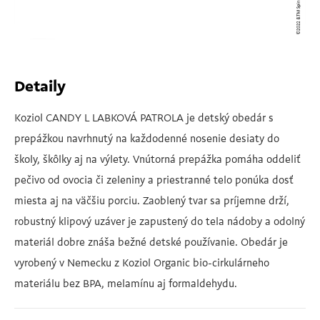
Detaily
Koziol CANDY L LABKOVÁ PATROLA je detský obedár s
prepážkou navrhnutý na každodenné nosenie desiaty do
školy, škôlky aj na výlety. Vnútorná prepážka pomáha oddeliť
pečivo od ovocia či zeleniny a priestranné telo ponúka dosť
miesta aj na väčšiu porciu. Zaoblený tvar sa príjemne drží,
robustný klipový uzáver je zapustený do tela nádoby a odolný
materiál dobre znáša bežné detské používanie. Obedár je
vyrobený v Nemecku z Koziol Organic bio-cirkulárneho
materiálu bez BPA, melamínu aj formaldehydu.