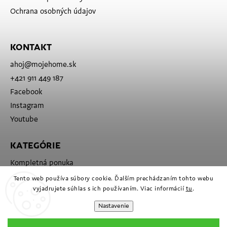
Ochrana osobných údajov
KONTAKT
ahoj
@
mojehome.sk
+421 911 449 187
Facebook
Instagram
Youtube
KATEGÓRIE
Kompletná ponuka
Značky
Tento web používa súbory cookie. Ďalším prechádzaním tohto webu
vyjadrujete súhlas s ich používaním. Viac informácií
tu
.
Nastavenie