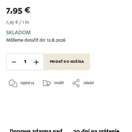
7,95 €
7,95 € / 1 ks
SKLADOM
Môžeme doručiť do:
12.8.2026
PRIDAŤ DO KOŠÍKA
Opýtať sa
Strážiť
Zdieľať
Doprava zdarma nad
30 dní na vrátenie