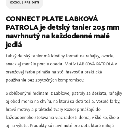
KOZIOL | PRE DETI
CONNECT PLATE LABKOVÁ
PATROLA je detský tanier 205 mm
navrhnutý na každodenné malé
jedlá
Ľahký detský tanier má ideálny formát na raňajky, ovocie,
snack aj menšie porcie obeda. Motív LABKOVÁ PATROLA v
oranžovej farbe prináša na stôl hravosť a praktické
používanie bez zbytočných kompromisov.
S obľúbenými hrdinami z Labkovej patroly sa desiata, raňajky
aj obed menia na chvíľu, na ktorú sa deti tešia. Veselé farby,
hravé motívy a praktické tvary Koziol prinášajú do
každodenného stolovania viac radosti doma, v škôlke, škole
aj na výlete. Produkty sú navrhnuté pre deti, ktoré milujú