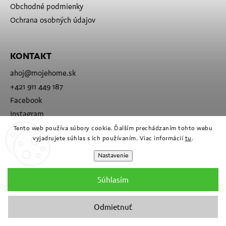
Obchodné podmienky
Ochrana osobných údajov
KONTAKT
ahoj
@
mojehome.sk
+421 911 449 187
Facebook
Instagram
Youtube
Tento web používa súbory cookie. Ďalším prechádzaním tohto webu
vyjadrujete súhlas s ich používaním. Viac informácií
tu
.
KATEGÓRIE
Nastavenie
Kompletná ponuka
Súhlasím
Značky
Odmietnuť