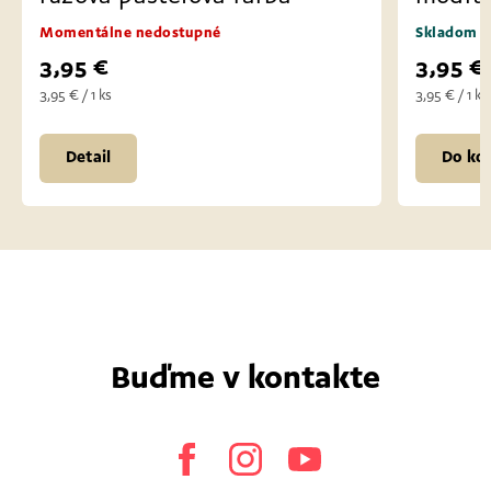
Skladom
Skla
3,95 €
3,9
3,95 € / 1 ks
3,95 € 
Do košíka
D
Buďme v kontakte
Facebook
Instagram
Youtube