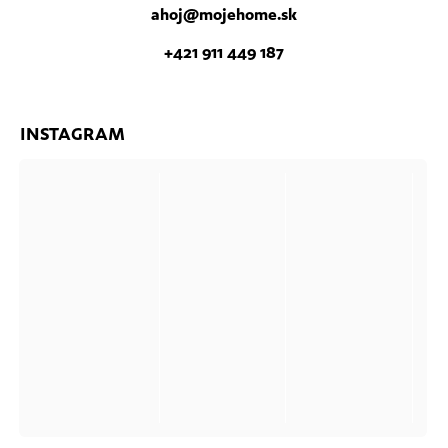
ahoj
@
mojehome.sk
+421 911 449 187
INSTAGRAM