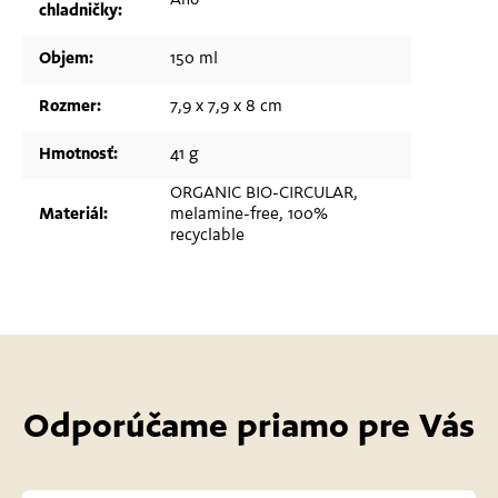
Áno
chladničky
:
Objem
:
150 ml
Rozmer
:
7,9 x 7,9 x 8 cm
Hmotnosť
:
41 g
ORGANIC BIO-CIRCULAR,
Materiál
:
melamine-free, 100%
recyclable
Odporúčame priamo pre Vás