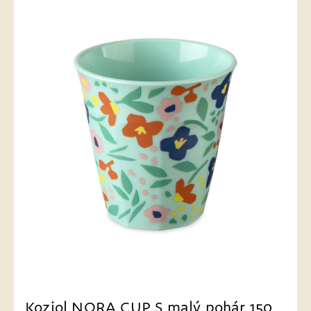
Koziol NORA CUP S malý pohár 150