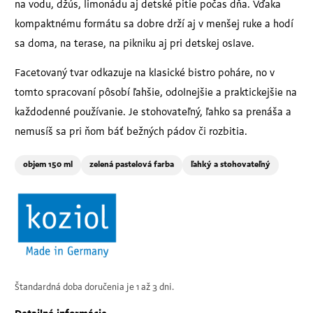
na vodu, džús, limonádu aj detské pitie počas dňa. Vďaka
kompaktnému formátu sa dobre drží aj v menšej ruke a hodí
sa doma, na terase, na pikniku aj pri detskej oslave.
Facetovaný tvar odkazuje na klasické bistro poháre, no v
tomto spracovaní pôsobí ľahšie, odolnejšie a praktickejšie na
každodenné používanie. Je stohovateľný, ľahko sa prenáša a
nemusíš sa pri ňom báť bežných pádov či rozbitia.
objem 150 ml
zelená pastelová farba
ľahký a stohovateľný
Štandardná doba doručenia je 1 až 3 dni.