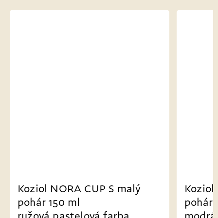
Koziol NORA CUP S malý
Koz
pohár 150 ml
poh
modrá pastelová farba
kve