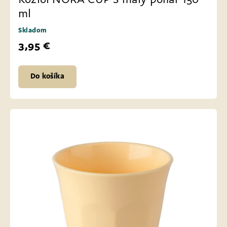
Koziol NORA CUP S malý pohár 150
ml
Skladom
3,95 €
Do košíka