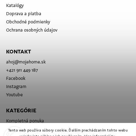
Katalógy
Doprava a platba
Obchodné podmienky
Ochrana osobných údajov
KONTAKT
ahoj
@
mojehome.sk
+421 911 449 187
Facebook
Instagram
Youtube
KATEGÓRIE
Kompletná ponuka
Značky
Tento web používa súbory cookie. Ďalším prechádzaním tohto webu