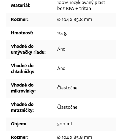
100% recyklovaný plast
Materiál
:
bez BPA + tritan
Rozmer
:
Ø 104 x 85,8 mm
Hmotnosť
:
115 g
Vhodné do
Áno
umývačky riadu
:
Vhodné do
Áno
chladničky
:
Vhodné do
Čiastočne
mikrovlnky
:
Vhodné do
Čiastočne
mrazničky
:
Objem
:
500 ml
Rozmer
:
Ø 104 x 85,8 mm