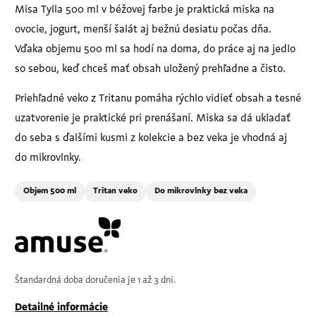
Misa Tylla 500 ml v béžovej farbe je praktická miska na
ovocie, jogurt, menší šalát aj bežnú desiatu počas dňa.
Vďaka objemu 500 ml sa hodí na doma, do práce aj na jedlo
so sebou, keď chceš mať obsah uložený prehľadne a čisto.
Priehľadné veko z Tritanu pomáha rýchlo vidieť obsah a tesné
uzatvorenie je praktické pri prenášaní. Miska sa dá ukladať
do seba s ďalšími kusmi z kolekcie a bez veka je vhodná aj
do mikrovlnky.
Objem 500 ml
Tritan veko
Do mikrovlnky bez veka
Štandardná doba doručenia je 1 až 3 dni.
Detailné informácie