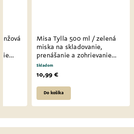
ranžová
Misa Tylla 500 ml / zelená
miska na skladovanie,
nie
prenášanie a zohrievanie
jedla
Skladom
10,99 €
Do košíka