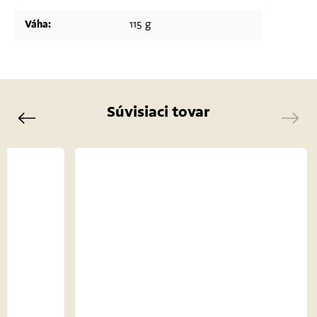
Váha
:
115 g
Súvisiaci tovar
Previous
Next