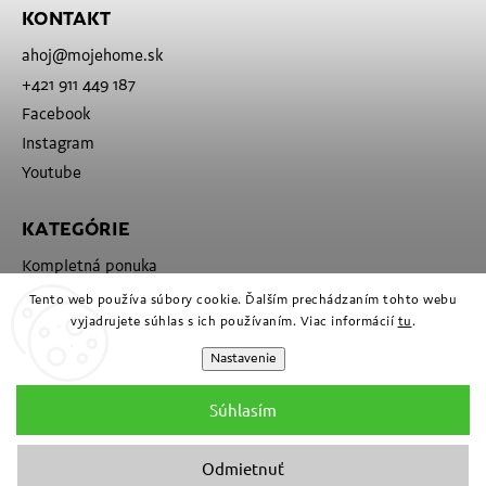
KONTAKT
ahoj
@
mojehome.sk
+421 911 449 187
Facebook
Instagram
Youtube
KATEGÓRIE
Kompletná ponuka
Značky
Tento web používa súbory cookie. Ďalším prechádzaním tohto webu
vyjadrujete súhlas s ich používaním. Viac informácií
tu
.
Nastavenie
Súhlasím
Odmietnuť
Copyright 2026
Moje
. Všetky práva vyhradené.