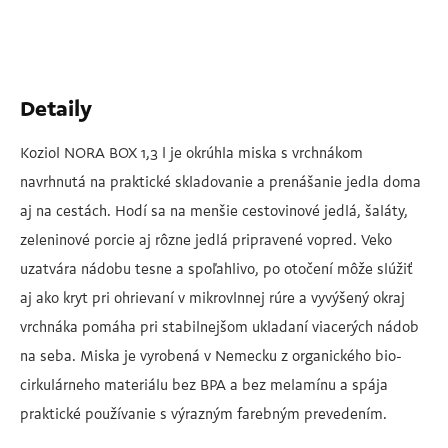
Detaily
Koziol NORA BOX 1,3 l je okrúhla miska s vrchnákom
navrhnutá na praktické skladovanie a prenášanie jedla doma
aj na cestách. Hodí sa na menšie cestovinové jedlá, šaláty,
zeleninové porcie aj rôzne jedlá pripravené vopred. Veko
uzatvára nádobu tesne a spoľahlivo, po otočení môže slúžiť
aj ako kryt pri ohrievaní v mikrovlnnej rúre a vyvýšený okraj
vrchnáka pomáha pri stabilnejšom ukladaní viacerých nádob
na seba. Miska je vyrobená v Nemecku z organického bio-
cirkulárneho materiálu bez BPA a bez melamínu a spája
praktické používanie s výrazným farebným prevedením.