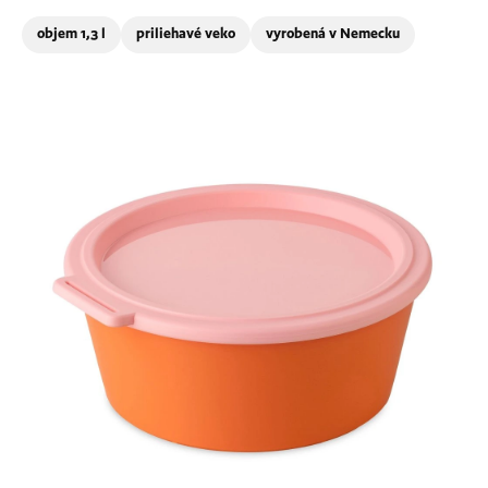
objem 1,3 l
priliehavé veko
vyrobená v Nemecku