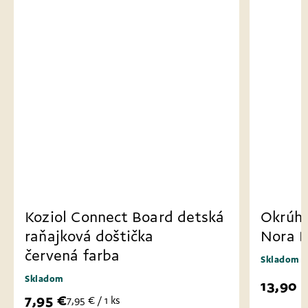
Koziol Connect Board detská
Okrúhl
raňajková doštička
Nora B
červená farba
Skladom
Skladom
13,90 
7,95 €
7,95 € / 1 ks