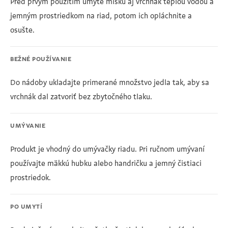
Pred prvým použitím umyte misku aj vrchnák teplou vodou a
jemným prostriedkom na riad, potom ich opláchnite a
osušte.
BEŽNÉ POUŽÍVANIE
Do nádoby ukladajte primerané množstvo jedla tak, aby sa
vrchnák dal zatvoriť bez zbytočného tlaku.
UMÝVANIE
Produkt je vhodný do umývačky riadu. Pri ručnom umývaní
používajte mäkkú hubku alebo handričku a jemný čistiaci
prostriedok.
PO UMYTÍ