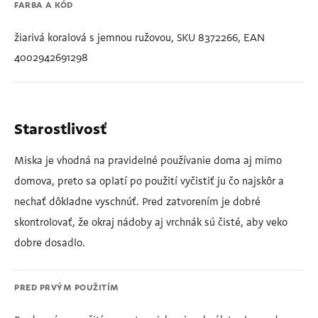
FARBA A KÓD
žiarivá koralová s jemnou ružovou, SKU 8372266, EAN
4002942691298
Starostlivosť
Miska je vhodná na pravidelné používanie doma aj mimo
domova, preto sa oplatí po použití vyčistiť ju čo najskôr a
nechať dôkladne vyschnúť. Pred zatvorením je dobré
skontrolovať, že okraj nádoby aj vrchnák sú čisté, aby veko
dobre dosadlo.
PRED PRVÝM POUŽITÍM