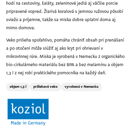
hodí na cestoviny, šaláty, zeleninové jedlá aj väčšie porcie
pripravené vopred. Žiarivá koralová s jemnou ružovou pôsobí
sviežo a príjemne, takže sa miska dobre uplatní doma aj
mimo domova.
Veko prilieha spoľahlivo, pomáha chrániť obsah pri prenášaní
a po otočení môže slúžiť aj ako kryt pri ohrievaní v
mikrovlnnej rúre. Miska je vyrobená v Nemecku z organického
bio-cirkulárneho materiálu bez BPA a bez melamínu a objem
1,3 l z nej robí praktického pomocníka na každý deň.
objem 1,3 l
priliehavé veko
vyrobená v Nemecku