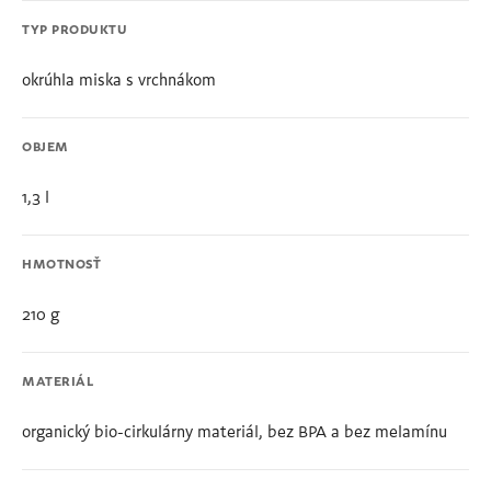
TYP PRODUKTU
okrúhla miska s vrchnákom
OBJEM
1,3 l
HMOTNOSŤ
210 g
MATERIÁL
organický bio-cirkulárny materiál, bez BPA a bez melamínu