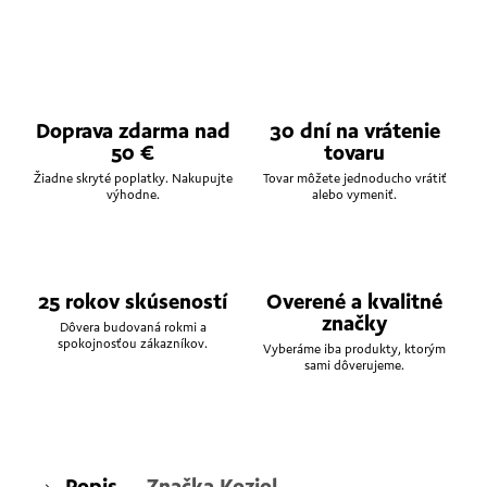
Doprava zdarma nad
30 dní na vrátenie
50 €
tovaru
Žiadne skryté poplatky. Nakupujte
Tovar môžete jednoducho vrátiť
výhodne.
alebo vymeniť.
25 rokov skúseností
Overené a kvalitné
značky
Dôvera budovaná rokmi a
spokojnosťou zákazníkov.
Vyberáme iba produkty, ktorým
sami dôverujeme.