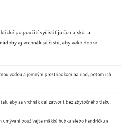
ické po použití vyčistiť ju čo najskôr a
nádoby aj vrchnák sú čisté, aby veko dobre
plou vodou a jemným prostriedkom na riad, potom ich
ak, aby sa vrchnák dal zatvoriť bez zbytočného tlaku.
om umývaní používajte mäkkú hubku alebo handričku a