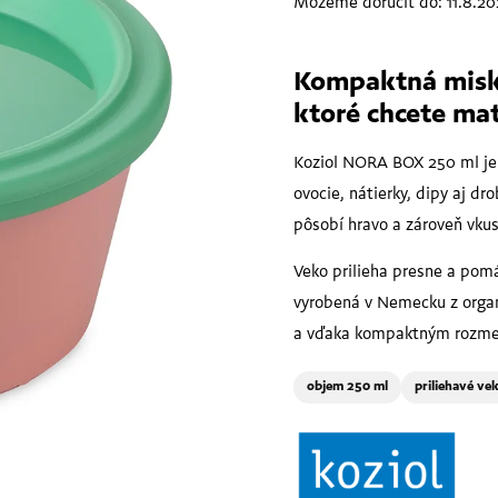
Môžeme doručiť do:
11.8.2
Kompaktná miska
ktoré chcete ma
Koziol NORA BOX 250 ml je 
ovocie, nátierky, dipy aj dr
pôsobí hravo a zároveň vkus
Veko prilieha presne a pomá
vyrobená v Nemecku z organ
a vďaka kompaktným rozmer
objem 250 ml
priliehavé ve