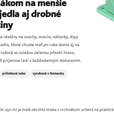
nákom na menšie
jedla aj drobné
iny
 ideálny na orechy, ovocie, nátierky, dipy
jedla, ktoré chcete mať po ruke doma aj na
 ružová so sviežou zelenou pôsobí hravo,
eň príjemne ladí s každodenným stolovaním.
priliehavé veko
vyrobená v Nemecku
 250 ml je malá okrúhla miska s vrchnákom určená na praktické 