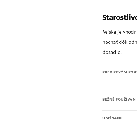
Starostliv
Miska je vhodná
nechať dôkladne
dosadlo.
PRED PRVÝM POU
BEŽNÉ POUŽÍVANI
UMÝVANIE