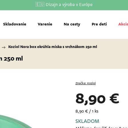
🇪🇺 Dizajn a výroba v Európe
Skladovanie
Varenie
Na cesty
Pre deti
Akci
/
Koziol Nora box okrúhla miska s vrchnákom 250 ml
m 250 ml
Značka:
Koziol
8,90 €
8,90 € / 1 ks
SKLADOM