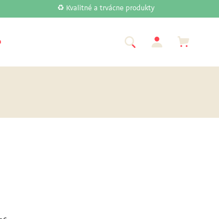
♻️ Kvalitné a trvácne produkty
a
Značky