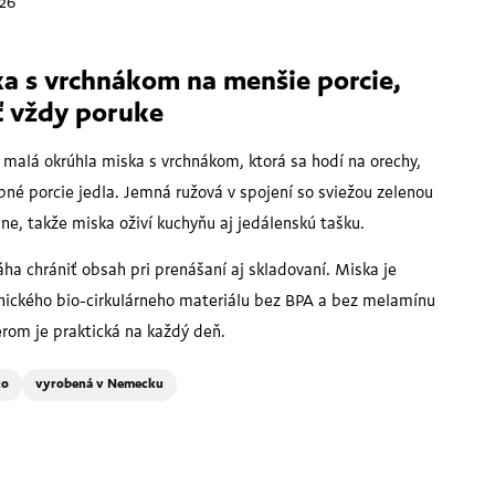
026
 s vrchnákom na menšie porcie,
ť vždy poruke
malá okrúhla miska s vrchnákom, ktorá sa hodí na orechy,
obné porcie jedla. Jemná ružová v spojení so sviežou zelenou
ne, takže miska oživí kuchyňu aj jedálenskú tašku.
ha chrániť obsah pri prenášaní aj skladovaní. Miska je
ického bio-cirkulárneho materiálu bez BPA a bez melamínu
om je praktická na každý deň.
ko
vyrobená v Nemecku