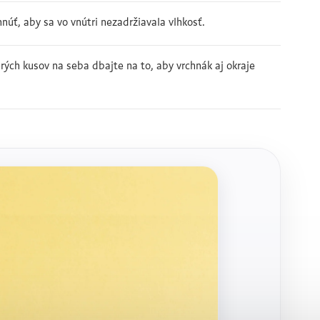
núť, aby sa vo vnútri nezadržiavala vlhkosť.
erých kusov na seba dbajte na to, aby vrchnák aj okraje