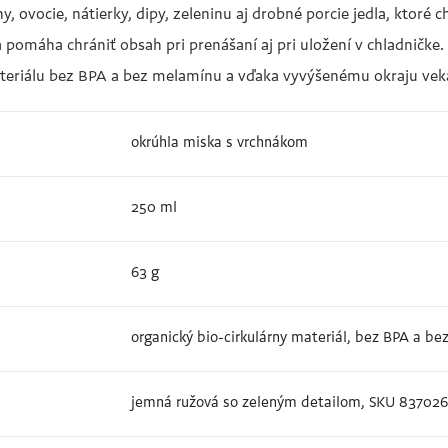
y, ovocie, nátierky, dipy, zeleninu aj drobné porcie jedla, ktoré
a pomáha chrániť obsah pri prenášaní aj pri uložení v chladničk
teriálu bez BPA a bez melamínu a vďaka vyvýšenému okraju veka 
okrúhla miska s vrchnákom
250 ml
63 g
organický bio-cirkulárny materiál, bez BPA a b
jemná ružová so zeleným detailom, SKU 83702