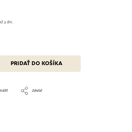
ž 3 dni.
PRIDAŤ DO KOŠÍKA
trážiť
Zdieľať