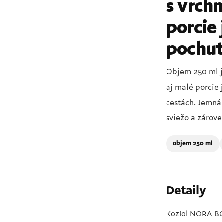
s vrch
porcie 
pochut
Objem 250 ml je
aj malé porcie 
cestách. Jemná
sviežo a zárov
objem 250 ml
Detaily
Koziol NORA BOX