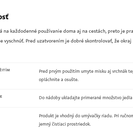
osť
 na každodenné používanie doma aj na cestách, preto je prakt
 vyschnúť. Pred uzatvorením je dobré skontrolovať, že okraj 
ŽITÍM
Pred prvým použitím umyte misku aj vrchnák te
opláchnite a osušte.
E
Do nádoby ukladajte primerané množstvo jedla t
Produkt je vhodný do umývačky riadu. Pri ručn
jemný čistiaci prostriedok.