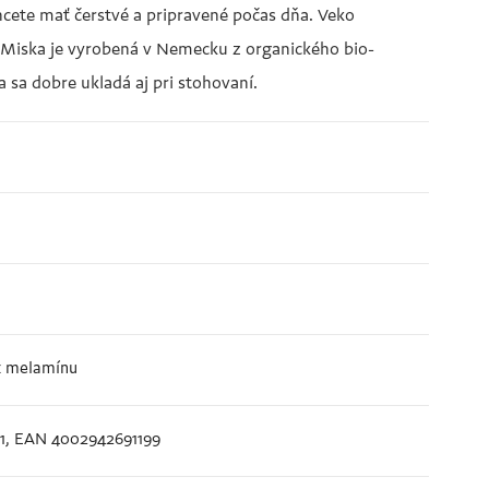
 chcete mať čerstvé a pripravené počas dňa. Veko
e. Miska je vyrobená v Nemecku z organického bio-
sa dobre ukladá aj pri stohovaní.
ez melamínu
61, EAN 4002942691199