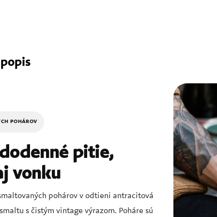
 popis
ÝCH POHÁROV
dodenné pitie,
j vonku
smaltovaných pohárov v odtieni antracitová
smaltu s čistým vintage výrazom. Poháre sú