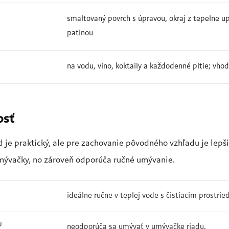
smaltovaný povrch s úpravou, okraj z tepelne u
patinou
na vodu, víno, koktaily a každodenné pitie; vhod
osť
d je praktický, ale pre zachovanie pôvodného vzhľadu je lep
mývačky, no zároveň odporúča ručné umývanie.
ideálne ručne v teplej vode s čistiacim prostri
U
neodporúča sa umývať v umývačke riadu.