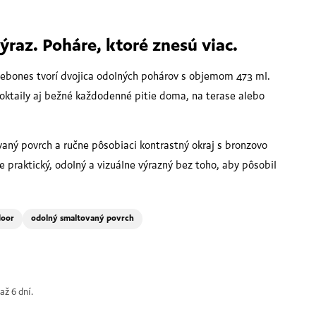
ýraz. Poháre, ktoré znesú viac.
ebones tvorí dvojica odolných pohárov s objemom 473 ml.
 koktaily aj bežné každodenné pitie doma, na terase alebo
aný povrch a ručne pôsobiaci kontrastný okraj s bronzovo
e praktický, odolný a vizuálne výrazný bez toho, aby pôsobil
door
odolný smaltovaný povrch
až 6 dní.