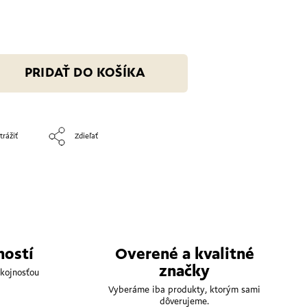
PRIDAŤ DO KOŠÍKA
trážiť
Zdieľať
ností
Overené a kvalitné
značky
kojnosťou
Vyberáme iba produkty, ktorým sami
dôverujeme.