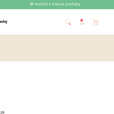
♻️ Kvalitné a trvácne produkty
edaj Tupperware
Akcia
Značky
026