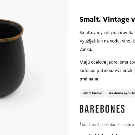
Smalt. Vintage v
Smaltovaný set pohárov Bar
Využiješ ich na vodu, víno,
vonku.
Majú oceľové jadro, smaltov
ladenou patinou. Výsledok j
prehnane.
set 2 kusov
na doma aj out
Štandardná doba doručenia je 4 