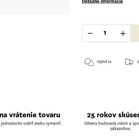
Detailné informácie
Opýtať sa
S
 na vrátenie tovaru
25 rokov skúse
 jednoducho vrátiť alebo vymeniť.
Dôvera budovaná rokmi a spo
zákazníkov.