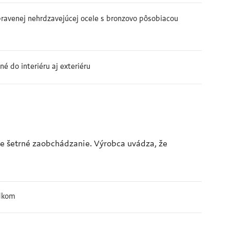
pravenej nehrdzavejúcej ocele s bronzovo pôsobiacou
né do interiéru aj exteriéru
šie šetrné zaobchádzanie. Výrobca uvádza, že
edkom