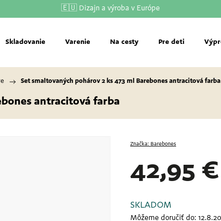
🇪🇺 Dizajn a výroba v Európe
Skladovanie
Varenie
Na cesty
Pre deti
Výpr
re
/
Set smaltovaných pohárov 2 ks 473 ml Barebones
antracitová farba
rebones
antracitová farba
Značka:
Barebones
42,95 €
SKLADOM
Môžeme doručiť do:
12.8.2