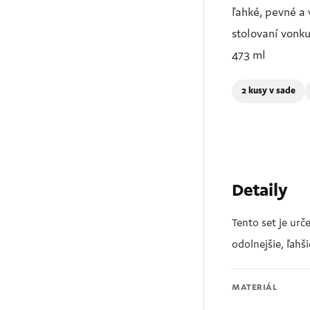
ľahké, pevné a
stolovaní vonk
473 ml
2 kusy v sade
Detaily
Tento set je urč
odolnejšie, ľahš
MATERIÁL