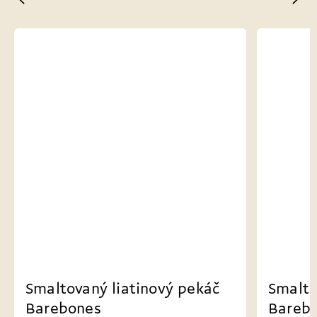
Smaltovaný liatinový pekáč
Smalt
Barebones
mieša