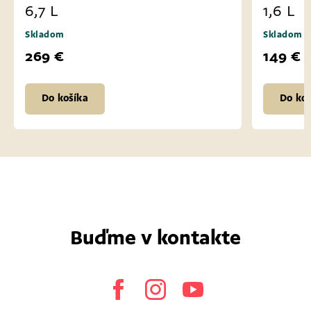
1,6 L
bridli
Skladom
Skladom
149 €
65 €
Do košíka
Do k
Buďme v kontakte
Facebook
Instagram
Youtube