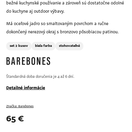
bežné kuchynské používanie a zároveň sú dostatočne odolné
do kuchyne aj outdoor výbavy.
Má oceľové jadro so smaltovaným povrchom a ručne
dokončený nerezový okraj s bronzovo pôsobiacou patinou.
set 2 kusov
biela farba
stohovateľné
Štandardná doba doručenia je 4 až 6 dní.
Detailné informácie
Značka:
Barebones
65 €