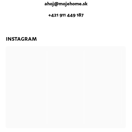
ahoj
@
mojehome.sk
+421 911 449 187
INSTAGRAM