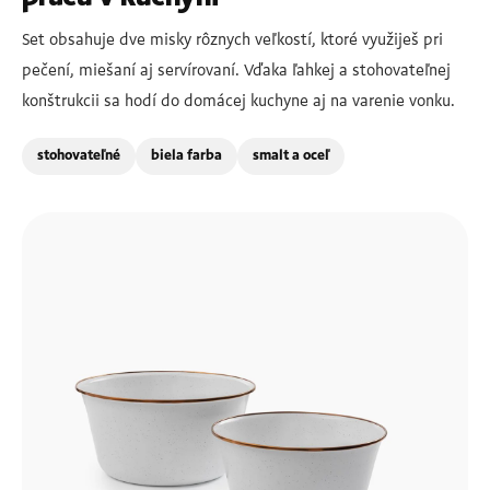
Set obsahuje dve misky rôznych veľkostí, ktoré využiješ pri
pečení, miešaní aj servírovaní. Vďaka ľahkej a stohovateľnej
konštrukcii sa hodí do domácej kuchyne aj na varenie vonku.
stohovateľné
biela farba
smalt a oceľ