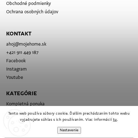
Obchodné podmienky
Ochrana osobných údajov
KONTAKT
ahoj
@
mojehome.sk
+421 911 449 187
Facebook
Instagram
Youtube
KATEGÓRIE
Kompletná ponuka
Značky
Tento web používa súbory cookie. Ďalším prechádzaním tohto webu
vyjadrujete súhlas s ich používaním. Viac informácií
tu
.
Nastavenie