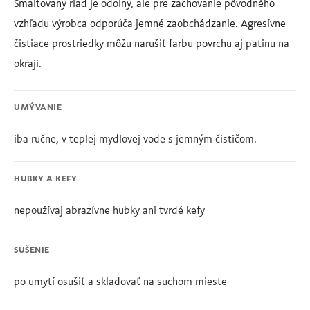
Smaltovaný riad je odolný, ale pre zachovanie pôvodného
vzhľadu výrobca odporúča jemné zaobchádzanie. Agresívne
čistiace prostriedky môžu narušiť farbu povrchu aj patinu na
okraji.
UMÝVANIE
iba ručne, v teplej mydlovej vode s jemným čističom.
HUBKY A KEFY
nepoužívaj abrazívne hubky ani tvrdé kefy
SUŠENIE
po umytí osušiť a skladovať na suchom mieste