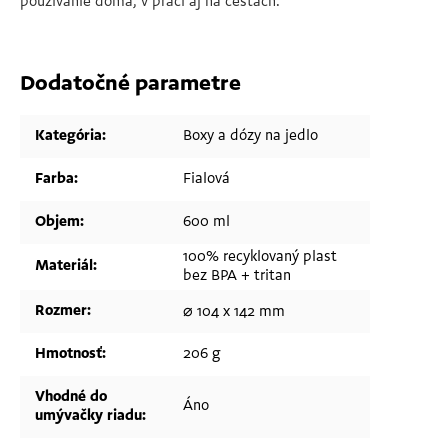
používanie doma, v práci aj na cestách.
Dodatočné parametre
Kategória
:
Boxy a dózy na jedlo
Farba
:
Fialová
Objem
:
600 ml
100% recyklovaný plast
Materiál
:
bez BPA + tritan
Rozmer
:
⌀ 104 x 142 mm
Hmotnosť
:
206 g
Vhodné do
Áno
umývačky riadu
: