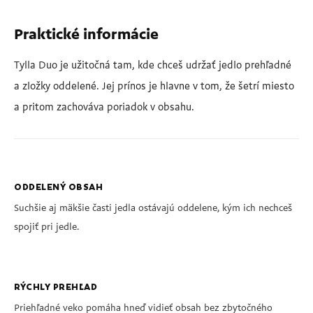
Praktické informácie
Tylla Duo je užitočná tam, kde chceš udržať jedlo prehľadné
a zložky oddelené. Jej prínos je hlavne v tom, že šetrí miesto
a pritom zachováva poriadok v obsahu.
ODDELENÝ OBSAH
Suchšie aj mäkšie časti jedla ostávajú oddelene, kým ich nechceš
spojiť pri jedle.
RÝCHLY PREHĽAD
Priehľadné veko pomáha hneď vidieť obsah bez zbytočného