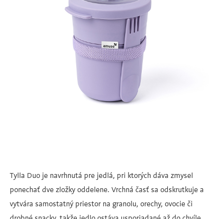
Tylla Duo je navrhnutá pre jedlá, pri ktorých dáva zmysel
ponechať dve zložky oddelene. Vrchná časť sa odskrutkuje a
vytvára samostatný priestor na granolu, orechy, ovocie či
drobné snacky, takže jedlo ostáva usporiadané až do chvíle,