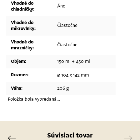
Vhodné do
Áno
chladničky
:
Vhodné do
Čiastočne
mikrovlnky
:
Vhodné do
Čiastočne
mrazničky
:
Objem
:
150 ml + 450 ml
Rozmer
:
⌀ 104 x 142 mm
Váha
:
206 g
Položka bola vypredaná…
Súvisiaci tovar
Previous
Next