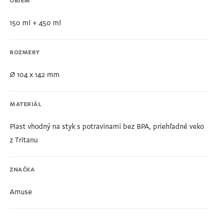
OBJEM
150 ml + 450 ml
ROZMERY
Ø 104 x 142 mm
MATERIÁL
Plast vhodný na styk s potravinami bez BPA, priehľadné veko
z Tritanu
ZNAČKA
Amuse