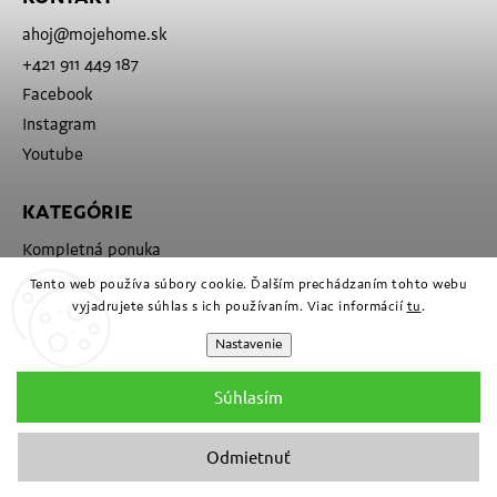
ahoj
@
mojehome.sk
+421 911 449 187
Facebook
Instagram
Youtube
KATEGÓRIE
Kompletná ponuka
Značky
Tento web používa súbory cookie. Ďalším prechádzaním tohto webu
vyjadrujete súhlas s ich používaním. Viac informácií
tu
.
Nastavenie
Súhlasím
Odmietnuť
Copyright 2026
Moje
. Všetky práva vyhradené.