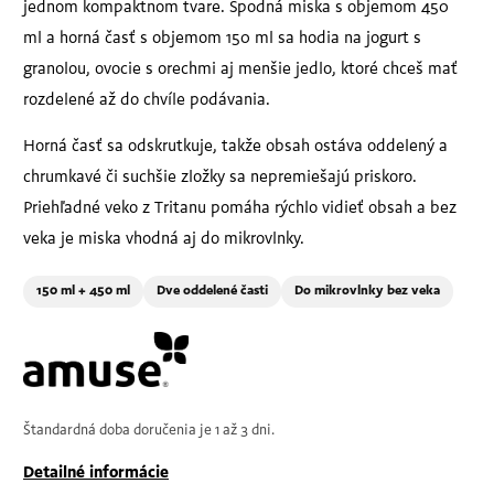
jednom kompaktnom tvare. Spodná miska s objemom 450
ml a horná časť s objemom 150 ml sa hodia na jogurt s
granolou, ovocie s orechmi aj menšie jedlo, ktoré chceš mať
rozdelené až do chvíle podávania.
Horná časť sa odskrutkuje, takže obsah ostáva oddelený a
chrumkavé či suchšie zložky sa nepremiešajú priskoro.
Priehľadné veko z Tritanu pomáha rýchlo vidieť obsah a bez
veka je miska vhodná aj do mikrovlnky.
150 ml + 450 ml
Dve oddelené časti
Do mikrovlnky bez veka
Štandardná doba doručenia je 1 až 3 dni.
Detailné informácie