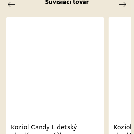
Súvisiaci tovar
Previous
Next
Koziol Candy L detský
Koziol