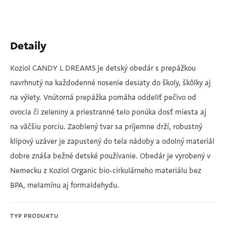
Detaily
Koziol CANDY L DREAMS je detský obedár s prepážkou
navrhnutý na každodenné nosenie desiaty do školy, škôlky aj
na výlety. Vnútorná prepážka pomáha oddeliť pečivo od
ovocia či zeleniny a priestranné telo ponúka dosť miesta aj
na väčšiu porciu. Zaoblený tvar sa príjemne drží, robustný
klipový uzáver je zapustený do tela nádoby a odolný materiál
dobre znáša bežné detské používanie. Obedár je vyrobený v
Nemecku z Koziol Organic bio-cirkulárneho materiálu bez
BPA, melamínu aj formaldehydu.
TYP PRODUKTU