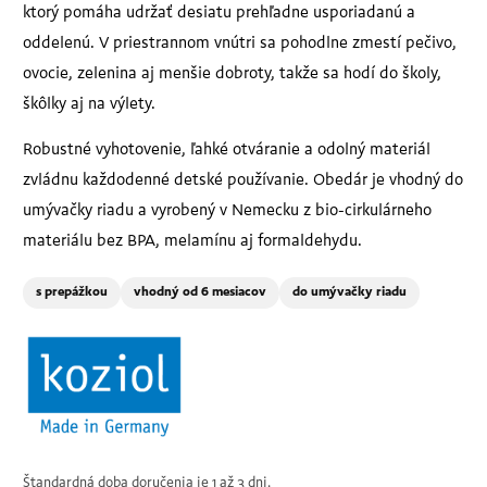
ktorý pomáha udržať desiatu prehľadne usporiadanú a
oddelenú. V priestrannom vnútri sa pohodlne zmestí pečivo,
ovocie, zelenina aj menšie dobroty, takže sa hodí do školy,
škôlky aj na výlety.
Robustné vyhotovenie, ľahké otváranie a odolný materiál
zvládnu každodenné detské používanie. Obedár je vhodný do
umývačky riadu a vyrobený v Nemecku z bio-cirkulárneho
materiálu bez BPA, melamínu aj formaldehydu.
s prepážkou
vhodný od 6 mesiacov
do umývačky riadu
Štandardná doba doručenia je 1 až 3 dni.