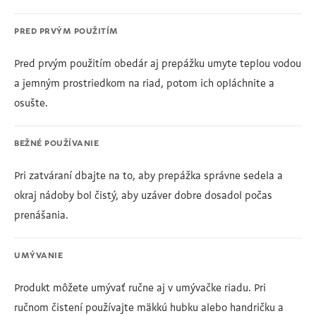
PRED PRVÝM POUŽITÍM
Pred prvým použitím obedár aj prepážku umyte teplou vodou
a jemným prostriedkom na riad, potom ich opláchnite a
osušte.
BEŽNÉ POUŽÍVANIE
Pri zatváraní dbajte na to, aby prepážka správne sedela a
okraj nádoby bol čistý, aby uzáver dobre dosadol počas
prenášania.
UMÝVANIE
Produkt môžete umývať ručne aj v umývačke riadu. Pri
ručnom čistení používajte mäkkú hubku alebo handričku a