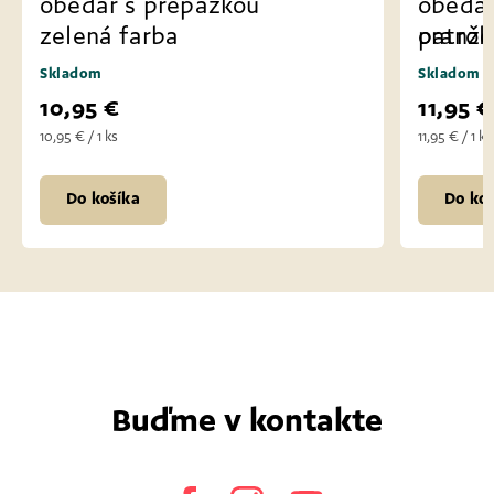
obedár s prepážkou
obedár
zelená farba
patrol
oranžo
Skladom
Skladom
10,95 €
11,95 €
10,95 € / 1 ks
11,95 € / 1 ks
Do košíka
Do koš
Buďme v kontakte