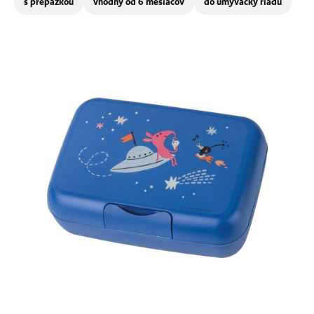
s prepážkou
vhodný od 6 mesiacov
do umývačky riadu