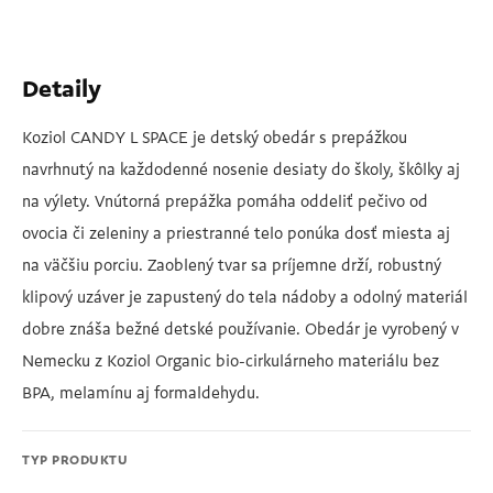
Detaily
Koziol CANDY L SPACE je detský obedár s prepážkou
navrhnutý na každodenné nosenie desiaty do školy, škôlky aj
na výlety. Vnútorná prepážka pomáha oddeliť pečivo od
ovocia či zeleniny a priestranné telo ponúka dosť miesta aj
na väčšiu porciu. Zaoblený tvar sa príjemne drží, robustný
klipový uzáver je zapustený do tela nádoby a odolný materiál
dobre znáša bežné detské používanie. Obedár je vyrobený v
Nemecku z Koziol Organic bio-cirkulárneho materiálu bez
BPA, melamínu aj formaldehydu.
TYP PRODUKTU