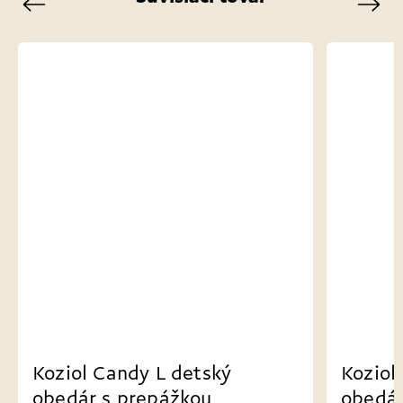
Previous
Next
Koziol Candy L detský
Koziol
obedár s prepážkou
obedár