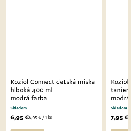
Koziol Connect detská miska
Koziol
hlboká 400 ml
tanier
modrá farba
modrá 
Skladom
Skladom
6,95 €
7,95 €
6,95 € / 1 ks
7