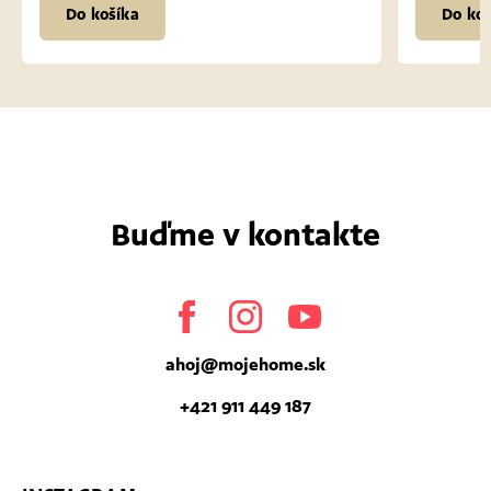
Do košíka
Do koš
Buďme v kontakte
Facebook
Instagram
Youtube
ahoj
@
mojehome.sk
+421 911 449 187