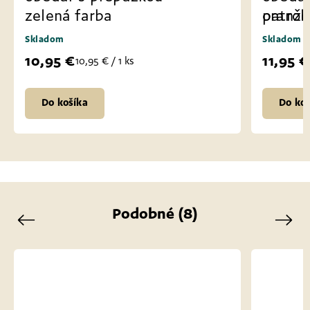
zelená farba
patrol
oranžo
Skladom
Skladom
10,95 €
11,95 €
10,95 € / 1 ks
Do košíka
Do koš
Podobné (8)
Previous
Next