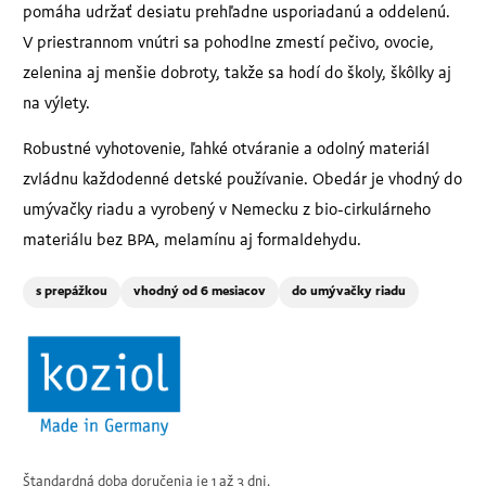
pomáha udržať desiatu prehľadne usporiadanú a oddelenú.
V priestrannom vnútri sa pohodlne zmestí pečivo, ovocie,
zelenina aj menšie dobroty, takže sa hodí do školy, škôlky aj
na výlety.
Robustné vyhotovenie, ľahké otváranie a odolný materiál
zvládnu každodenné detské používanie. Obedár je vhodný do
umývačky riadu a vyrobený v Nemecku z bio-cirkulárneho
materiálu bez BPA, melamínu aj formaldehydu.
s prepážkou
vhodný od 6 mesiacov
do umývačky riadu
Štandardná doba doručenia je 1 až 3 dni.