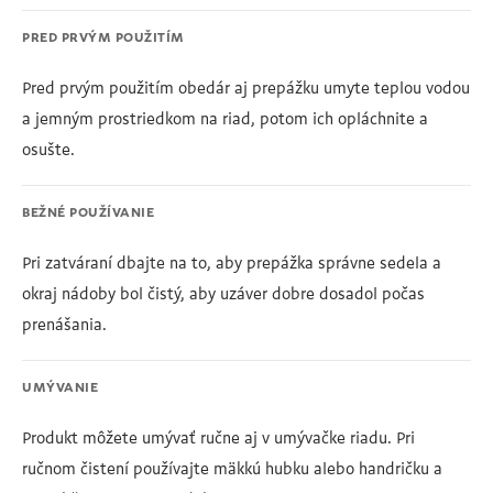
PRED PRVÝM POUŽITÍM
Pred prvým použitím obedár aj prepážku umyte teplou vodou
a jemným prostriedkom na riad, potom ich opláchnite a
osušte.
BEŽNÉ POUŽÍVANIE
Pri zatváraní dbajte na to, aby prepážka správne sedela a
okraj nádoby bol čistý, aby uzáver dobre dosadol počas
prenášania.
UMÝVANIE
Produkt môžete umývať ručne aj v umývačke riadu. Pri
ručnom čistení používajte mäkkú hubku alebo handričku a