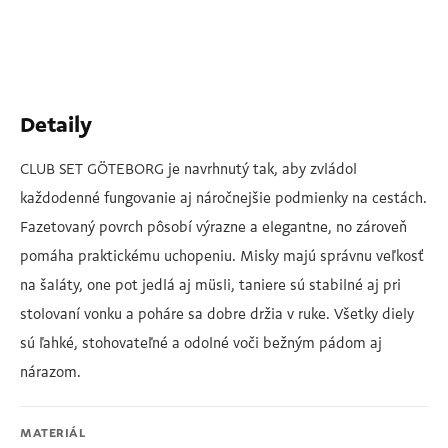
Detaily
CLUB SET GÖTEBORG je navrhnutý tak, aby zvládol
každodenné fungovanie aj náročnejšie podmienky na cestách.
Fazetovaný povrch pôsobí výrazne a elegantne, no zároveň
pomáha praktickému uchopeniu. Misky majú správnu veľkosť
na šaláty, one pot jedlá aj müsli, taniere sú stabilné aj pri
stolovaní vonku a poháre sa dobre držia v ruke. Všetky diely
sú ľahké, stohovateľné a odolné voči bežným pádom aj
nárazom.
MATERIÁL