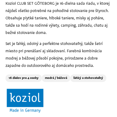
Koziol CLUB SET GÖTEBORG je 16-dielna sada riadu, v ktorej
nájdeš všetko potrebné na pohodlné stolovanie pre štyroch.
Obsahuje plytké taniere, hlboké taniere, misky aj poháre,
takže sa hodí na rodinné výlety, camping, záhradu, chatu aj
bežné stolovanie doma.
Set je ľahký, odolný a perfektne stohovateľný, takže šetrí
miesto pri prenášaní aj skladovaní. Farebná kombinácia
modrej a béžovej pôsobí pokojne, prirodzene a dobre
zapadne do outdoorového aj domáceho prostredia.
16 dielov pre 4 osoby
modrá / béžová
ľahký a stohovateľný