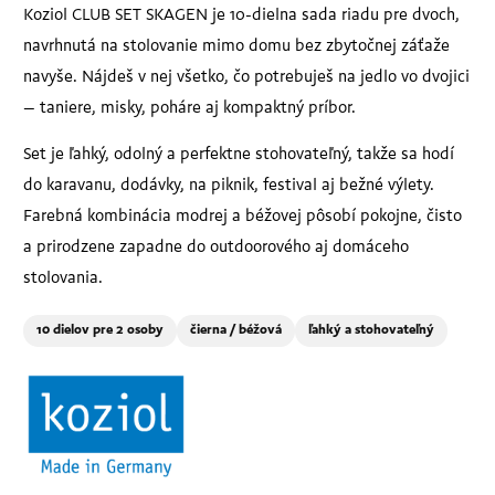
Koziol CLUB SET SKAGEN je 10-dielna sada riadu pre dvoch,
navrhnutá na stolovanie mimo domu bez zbytočnej záťaže
navyše. Nájdeš v nej všetko, čo potrebuješ na jedlo vo dvojici
– taniere, misky, poháre aj kompaktný príbor.
Set je ľahký, odolný a perfektne stohovateľný, takže sa hodí
do karavanu, dodávky, na piknik, festival aj bežné výlety.
Farebná kombinácia modrej a béžovej pôsobí pokojne, čisto
a prirodzene zapadne do outdoorového aj domáceho
stolovania.
10 dielov pre 2 osoby
čierna / béžová
ľahký a stohovateľný