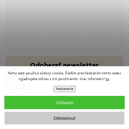
Odoberať newsletter
Tento web používa súbory cookie. Ďalším prechádzaním tohto webu
Vložením e-mailu súhlasíte s
vyjadrujete súhlas s ich používaním. Viac informácií
tu
.
podmienkami ochrany osobných údajov
Nastavenie
Súhlasím
Prihlásiť sa
Odmietnuť