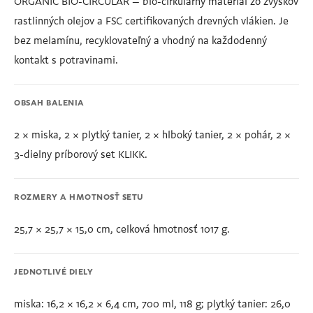
ORGANIC BIO-CIRCULAR – bio-cirkulárny materiál zo zvyškov
rastlinných olejov a FSC certifikovaných drevných vlákien. Je
bez melamínu, recyklovateľný a vhodný na každodenný
kontakt s potravinami.
OBSAH BALENIA
2 × miska, 2 × plytký tanier, 2 × hlboký tanier, 2 × pohár, 2 ×
3-dielny príborový set KLIKK.
ROZMERY A HMOTNOSŤ SETU
25,7 × 25,7 × 15,0 cm, celková hmotnosť 1017 g.
JEDNOTLIVÉ DIELY
miska: 16,2 × 16,2 × 6,4 cm, 700 ml, 118 g; plytký tanier: 26,0