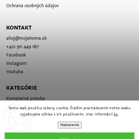
Ochrana osobných údajov
KONTAKT
ahoj
@
mojehome.sk
+421 911 449 187
Facebook
Instagram
Youtube
KATEGÓRIE
Kompletná ponuka
Značky
Tento web používa súbory cookie. Ďalším prechádzaním tohto webu
vyjadrujete súhlas s ich používaním. Viac informácií
tu
.
Nastavenie