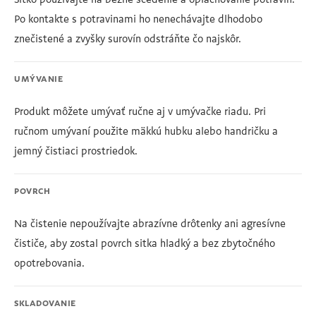
Sitko používajte na bežné scedenie a oplachovanie potravín.
Po kontakte s potravinami ho nenechávajte dlhodobo
znečistené a zvyšky surovín odstráňte čo najskôr.
UMÝVANIE
Produkt môžete umývať ručne aj v umývačke riadu. Pri
ručnom umývaní použite mäkkú hubku alebo handričku a
jemný čistiaci prostriedok.
POVRCH
Na čistenie nepoužívajte abrazívne drôtenky ani agresívne
čističe, aby zostal povrch sitka hladký a bez zbytočného
opotrebovania.
SKLADOVANIE