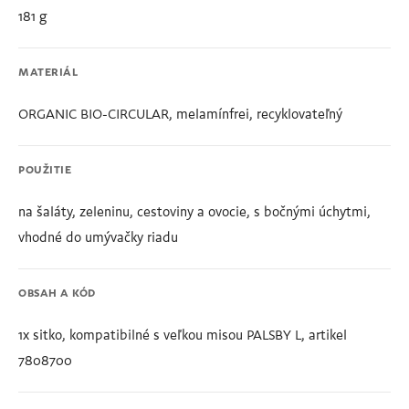
181 g
MATERIÁL
ORGANIC BIO-CIRCULAR, melamínfrei, recyklovateľný
POUŽITIE
na šaláty, zeleninu, cestoviny a ovocie, s bočnými úchytmi,
vhodné do umývačky riadu
OBSAH A KÓD
1x sitko, kompatibilné s veľkou misou PALSBY L, artikel
7808700