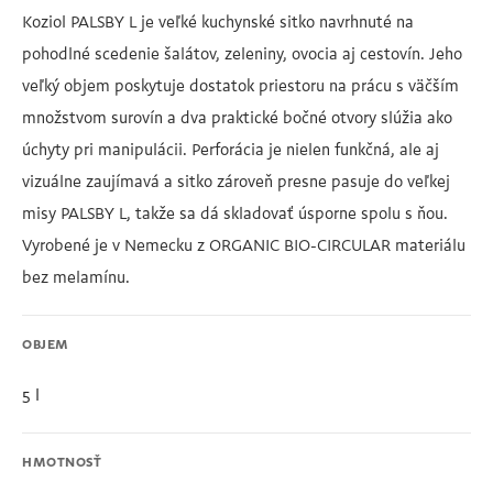
Koziol PALSBY L je veľké kuchynské sitko navrhnuté na
pohodlné scedenie šalátov, zeleniny, ovocia aj cestovín. Jeho
veľký objem poskytuje dostatok priestoru na prácu s väčším
množstvom surovín a dva praktické bočné otvory slúžia ako
úchyty pri manipulácii. Perforácia je nielen funkčná, ale aj
vizuálne zaujímavá a sitko zároveň presne pasuje do veľkej
misy PALSBY L, takže sa dá skladovať úsporne spolu s ňou.
Vyrobené je v Nemecku z ORGANIC BIO-CIRCULAR materiálu
bez melamínu.
OBJEM
5 l
HMOTNOSŤ