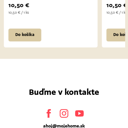
Skladom
10,50 €
10,50 
10,50 € / 1 ks
10,50 € / 1 k
Do košíka
Do koš
Buďme v kontakte
Facebook
Instagram
Youtube
ahoj
@
mojehome.sk