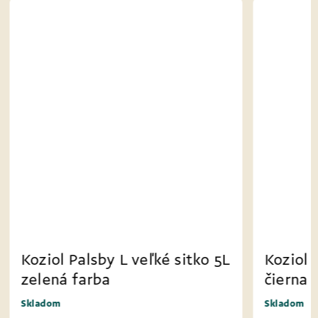
Koziol Palsby L veľké sitko 5L
Koziol
čierna farba
miešan
čierna
Skladom