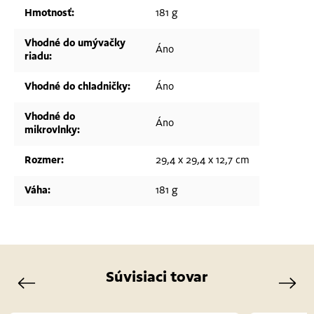
Hmotnosť
:
181 g
Vhodné do umývačky
Áno
riadu
:
Vhodné do chladničky
:
Áno
Vhodné do
Áno
mikrovlnky
:
Rozmer
:
29,4 x 29,4 x 12,7 cm
Váha
:
181 g
Súvisiaci tovar
Previous
Next