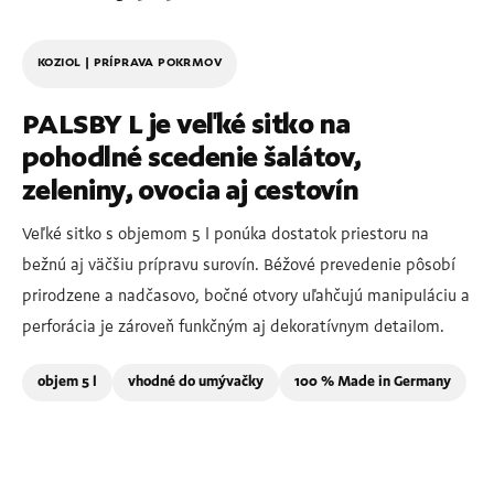
KOZIOL | PRÍPRAVA POKRMOV
PALSBY L je veľké sitko na
pohodlné scedenie šalátov,
zeleniny, ovocia aj cestovín
Veľké sitko s objemom 5 l ponúka dostatok priestoru na
bežnú aj väčšiu prípravu surovín. Béžové prevedenie pôsobí
prirodzene a nadčasovo, bočné otvory uľahčujú manipuláciu a
perforácia je zároveň funkčným aj dekoratívnym detailom.
objem 5 l
vhodné do umývačky
100 % Made in Germany