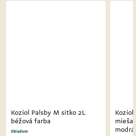
 sitko 2L
Koziol Palsby M misa na
miešanie a servírovanie 2L
modrá farba