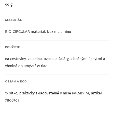
90 g
MATERIÁL
BIO-CIRCULAR materiál, bez melamínu
POUŽITIE
na cestoviny, zeleninu, ovocie a šaláty, s bočnými úchytmi a
vhodné do umývačky riadu
OBSAH A KÓD
1x sitko, prakticky skladovateľné v mise PALSBY M, artikel
7806701