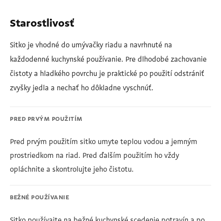
Starostlivosť
Sitko je vhodné do umývačky riadu a navrhnuté na
každodenné kuchynské používanie. Pre dlhodobé zachovanie
čistoty a hladkého povrchu je praktické po použití odstrániť
zvyšky jedla a nechať ho dôkladne vyschnúť.
PRED PRVÝM POUŽITÍM
Pred prvým použitím sitko umyte teplou vodou a jemným
prostriedkom na riad. Pred ďalším použitím ho vždy
opláchnite a skontrolujte jeho čistotu.
BEŽNÉ POUŽÍVANIE
Sitko používajte na bežné kuchynské scedenie potravín a po