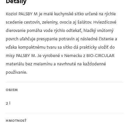
Detaily
Koziol PALSBY M je malé kuchynské sitko určené na rýchle
scedenie cestovín, zeleniny, ovocia aj šalátov. Hviezdicové
dierovanie pomáha vode rýchlo odtekať, hladký vnútorný
povrch uľahčuje presypanie potravín aj následné čistenie a
vďaka kompaktnému tvaru sa sitko dá prakticky uložiť do
misy PALSBY M. Je vyrobené v Nemecku z BIO-CIRCULAR
materiálu bez melamínu a navrhnuté na každodenné
používanie.
OBJEM
2 l
HMOTNOSŤ