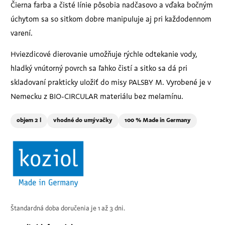
Čierna farba a čisté línie pôsobia nadčasovo a vďaka bočným
úchytom sa so sitkom dobre manipuluje aj pri každodennom
varení.
Hviezdicové dierovanie umožňuje rýchle odtekanie vody,
hladký vnútorný povrch sa ľahko čistí a sitko sa dá pri
skladovaní prakticky uložiť do misy PALSBY M. Vyrobené je v
Nemecku z BIO-CIRCULAR materiálu bez melamínu.
objem 2 l
vhodné do umývačky
100 % Made in Germany
Štandardná doba doručenia je 1 až 3 dni.