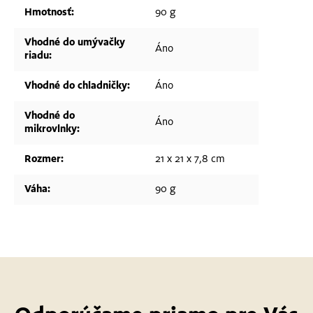
Hmotnosť
:
90 g
Vhodné do umývačky
Áno
riadu
:
Vhodné do chladničky
:
Áno
Vhodné do
Áno
mikrovlnky
:
Rozmer
:
21 x 21 x 7,8 cm
Váha
:
90 g