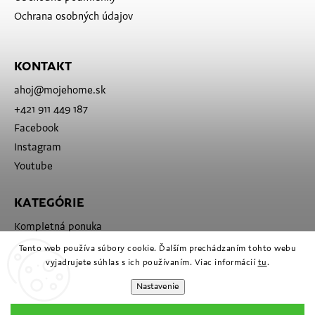
Ochrana osobných údajov
KONTAKT
ahoj
@
mojehome.sk
+421 911 449 187
Facebook
Instagram
Youtube
KATEGÓRIE
Kompletná ponuka
Značky
Tento web používa súbory cookie. Ďalším prechádzaním tohto webu
vyjadrujete súhlas s ich používaním. Viac informácií
tu
.
Nastavenie