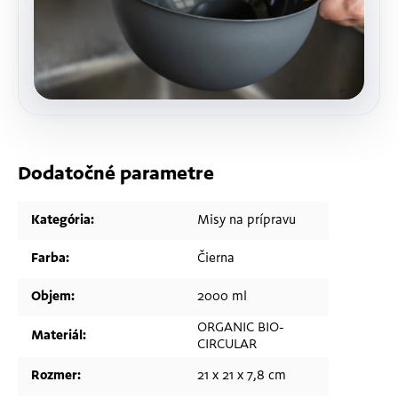
Dodatočné parametre
Kategória
:
Misy na prípravu
Farba
:
Čierna
Objem
:
2000 ml
ORGANIC BIO-
Materiál
:
CIRCULAR
Rozmer
:
21 x 21 x 7,8 cm