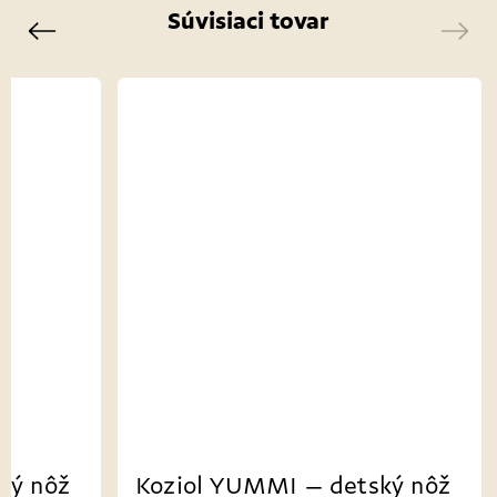
Súvisiaci tovar
Previous
Next
ký nôž
Koziol YUMMI – detský nôž