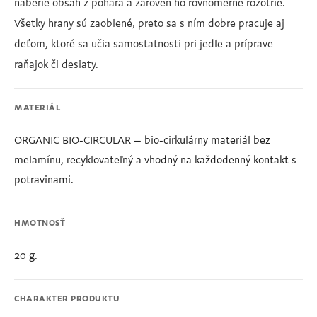
naberie obsah z pohára a zároveň ho rovnomerne rozotrie.
Všetky hrany sú zaoblené, preto sa s ním dobre pracuje aj
deťom, ktoré sa učia samostatnosti pri jedle a príprave
raňajok či desiaty.
MATERIÁL
ORGANIC BIO-CIRCULAR – bio-cirkulárny materiál bez
melamínu, recyklovateľný a vhodný na každodenný kontakt s
potravinami.
HMOTNOSŤ
20 g.
CHARAKTER PRODUKTU