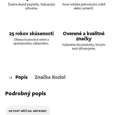
Žiadne skryté poplatky. Nakupujte
Tovar môžete jednoducho vrátiť
výhodne.
alebo vymeniť.
25 rokov skúseností
Overené a kvalitné
značky
Dôvera budovaná rokmi a
spokojnosťou zákazníkov.
Vyberáme iba produkty, ktorým
sami dôverujeme.
Popis
Značka
Koziol
Podrobný popis
DETSKÝ NÔŽ NA NÁTIERKY