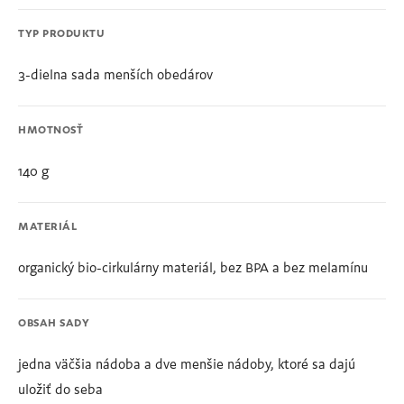
TYP PRODUKTU
3-dielna sada menších obedárov
HMOTNOSŤ
140 g
MATERIÁL
organický bio-cirkulárny materiál, bez BPA a bez melamínu
OBSAH SADY
jedna väčšia nádoba a dve menšie nádoby, ktoré sa dajú
uložiť do seba