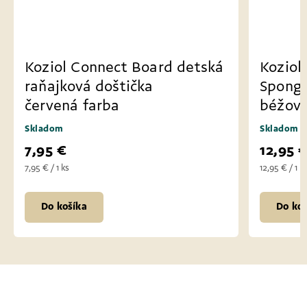
Koziol Connect Board detská
Koziol
raňajková doštička
Spong
červená farba
béžová
Skladom
Skladom
7,95 €
12,95 
7,95 € / 1 ks
12,95 € / 1 k
Do košíka
Do koš