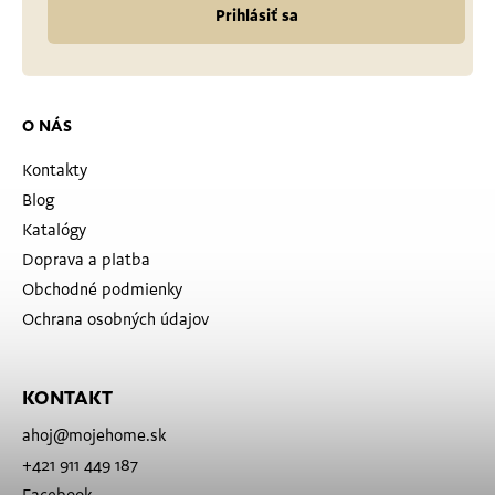
Prihlásiť sa
O NÁS
Kontakty
Blog
Katalógy
Doprava a platba
Obchodné podmienky
Ochrana osobných údajov
KONTAKT
ahoj
@
mojehome.sk
+421 911 449 187