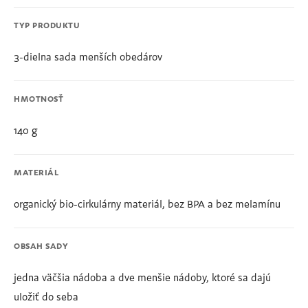
TYP PRODUKTU
3-dielna sada menších obedárov
HMOTNOSŤ
140 g
MATERIÁL
organický bio-cirkulárny materiál, bez BPA a bez melamínu
OBSAH SADY
jedna väčšia nádoba a dve menšie nádoby, ktoré sa dajú
uložiť do seba