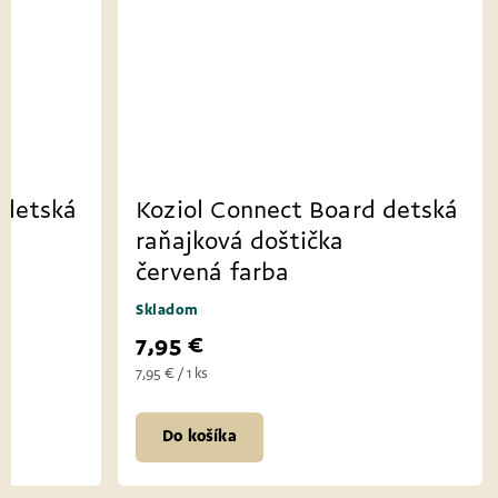
 detská
Koziol Connect Board detská
raňajková doštička
červená farba
Skladom
7,95 €
7,95 € / 1 ks
Do košíka