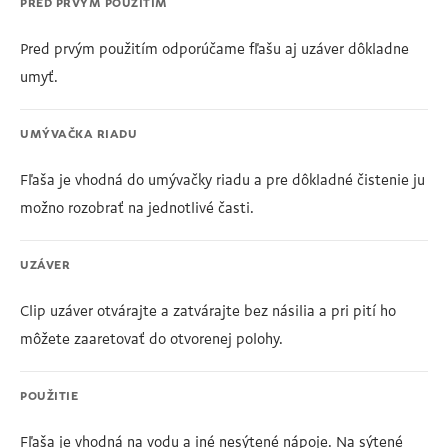
PRED PRVÝM POUŽITÍM
Pred prvým použitím odporúčame fľašu aj uzáver dôkladne
umyť.
UMÝVAČKA RIADU
Fľaša je vhodná do umývačky riadu a pre dôkladné čistenie ju
možno rozobrať na jednotlivé časti.
UZÁVER
Clip uzáver otvárajte a zatvárajte bez násilia a pri pití ho
môžete zaaretovať do otvorenej polohy.
POUŽITIE
Fľaša je vhodná na vodu a iné nesýtené nápoje. Na sýtené