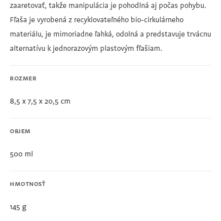
zaaretovať, takže manipulácia je pohodlná aj počas pohybu.
Fľaša je vyrobená z recyklovateľného bio-cirkulárneho
materiálu, je mimoriadne ľahká, odolná a predstavuje trvácnu
alternatívu k jednorazovým plastovým fľašiam.
ROZMER
8,5 x 7,5 x 20,5 cm
OBJEM
500 ml
HMOTNOSŤ
145 g