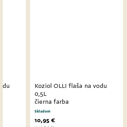
Koziol OLLI flaša na vodu
Koziol 
0,5L
0,5L
zelená farba
čierna 
Skladom
Skladom
10,95 €
10,95 