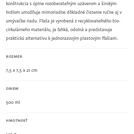
konštrukcia s úplne rozoberateľným uzáverom a širokým
hrdlom umožňuje mimoriadne dôkladné čistenie ručne aj v
umývačke riadu. Fľaša je vyrobená z recyklovateľného bio-
cirkulárneho materiálu, je ľahká, odolná a predstavuje
praktickú alternatívu k jednorazovým plastovým fľašiam.
ROZMER
7,5 x 7,5 x 21 cm
OBJEM
500 ml
HMOTNOSŤ