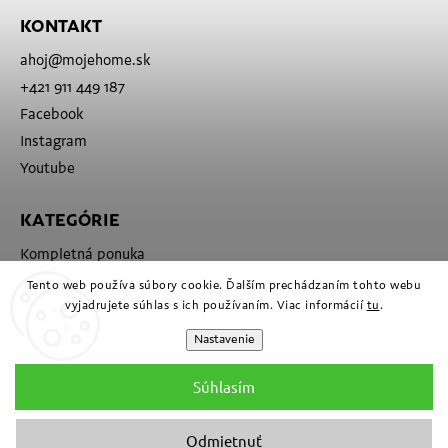
KONTAKT
ahoj
@
mojehome.sk
+421 911 449 187
Facebook
Instagram
Youtube
KATEGÓRIE
Kompletná ponuka
Značky
Tento web používa súbory cookie. Ďalším prechádzaním tohto webu
vyjadrujete súhlas s ich používaním. Viac informácií
tu
.
Nastavenie
Súhlasím
Odmietnuť