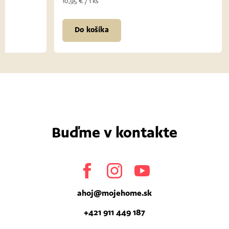
10,95 € / 1 ks
10,95 € / 1 ks
Do košíka
Do koš
Buďme v kontakte
Facebook
Instagram
Youtube
ahoj
@
mojehome.sk
+421 911 449 187